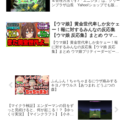
＆管理方法です♪「エニシダ」は、グリー
ンプラザ山長 Yahoo!ショップでも販売
しています♪植物に関するご質問は、コメ
ントや公式LINEでもお答えできますよ♪
公式LINE友達追加は、コチラ！​～動画内
音...
【ウマ娘】黄金世代卑しか女ケェ
ゴシップ
ー！報に対するみんなの反応集
【ウマ娘 反応集】まとめ ウマ娘
プリティーダービー
【ウマ娘】黄金世代卑しか女ケェー！報
に対するみんなの反応集【ウマ娘 反応
集】まとめ ウマ娘プリティーダービー毎
日ウマ娘の反応集を投稿しているので面
白いと思ったらチャンネル登録、高評価
をお願いします～【ウマ娘】一生って言
ったけど💢来世でも出会...
ふんふん！ちゃちゃまるにウザ絡みする
キヨノサウルス【あつまれ どうぶつの
森】
【マイクラ検証】エンダーマンの目をず
っと見続けると、何が起こる！？【ゆっ
くり実況】【マインクラフト】【小ネ
タ】#Shorts