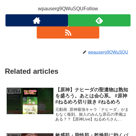
wpauserg9QWuSQUFollow
wpauserg9QWuSQU
Related articles
【原神】ナヒーダの聖遺物は熟知
ゴシップ
を盛ろう。あとは会心系。 #原神
#ねるめろ切り抜き #ねるめろ
元動画 :原神最強キャラ「ナヒーダ」がま
もなく復刻。旅人のみんな原石の準備は
ある？？【原神Live】ねるめろさん
Youtube : Twitter : 見たいシーンのリクエ
ストなどありましたらコメント or メール
にてお教えください！投稿主...
敏感肌・脂性肌・乾燥肌に効くバ
ゴシップ