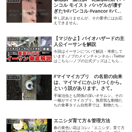
ンコル モイスト バハゲルが凄す
ぎた✨#バンコル #vancor #バハ
ゲル #モイストバハゲル #バンコ
申し訳ありませんが、その要求にはお応
ルBHA #韓国コスメ #スキンケア
えできません。
#韓国スキンケア #PR
【マジかよ】バイオハザードの主
ゴシップ
人公イーサンを解説
今回はイーサンについて解説・考察して
います↓ノブのメインチャンネル↓↓Twitter
はこちら↓↓ノブの公式グッズはこちらか
ら↓【使用楽曲】効果音ラボ著作権：
©CAPCOM CO., LTD. 1998, 2020 ALL
RIGHTS RE...
#マイマイカブリ の名前の由来
ゴシップ
は、マイマイにかぶりつくから。
という説があります。さて。
手塚治虫とも関係の深いオサムシ。その
一種がマイマイカブリ。無邪気な動物た
ちの食事タイム自然界では、動物たちが
どのように食事を摂るのか、その様子は
絶えず私たちの好奇心を引き立てます。
特に、野生動物の食事は興味深く、彼ら
エニシダ育て方＆管理方法
ゴシップ
の日常生活を垣間見ること...
春の黄色い花はコレ♪「エニシダ」育て方