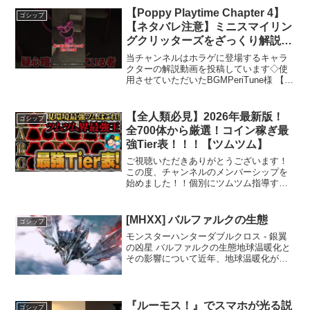
【Poppy Playtime Chapter 4】
ゴシップ
【ネタバレ注意】ミニスマイリン
グクリッターズをざっくり解説
【ホラゲ】 #Shorts
当チャンネルはホラゲに登場するキャラ
クターの解説動画を投稿しています◇使
用させていただいたBGMPeriTune様 【バ
ート・ウィザースのTwitter】ミニスマイ
リングクリッターズ：セフヘブの住民た
ち「ミニスマイリングクリッターズ」
【全人類必見】2026年最新版！
ゴシップ
は、ユ...
全700体から厳選！コイン稼ぎ最
強Tier表！！！【ツムツム】
ご視聴いただきありがとうございます！
この度、チャンネルのメンバーシップを
始めました！！個別にツムツム指導する
特典など盛りだくさんなのでぜひチェッ
クしてみてください！→ 公式Twitterはこ
ちらから！最新情報はこっちの方が多い
[MHXX] バルファルクの生態
ゴシップ
です！KOSE...
モンスターハンターダブルクロス - 銀翼
の凶星 バルファルクの生態地球温暖化と
その影響について近年、地球温暖化が叫
ばれていますが、その実態と影響につい
て十分に理解できていない人も多いでし
ょう。本記事では、地球温暖化の要因、
現状、そしてその影...
『ルーモス！』でスマホが光る説
ゴシップ