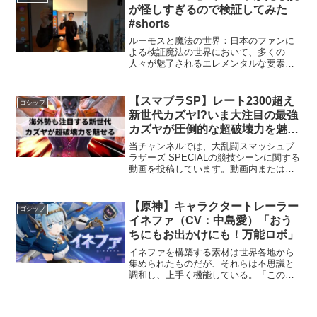
が怪しすぎるので検証してみた
#shorts
ルーモスと魔法の世界：日本のファンに
よる検証魔法の世界において、多くの
人々が魅了されるエレメンタルな要素の
一つが「光」です。「ルーモス」という
魔法は、その象徴として広く知られてい
ます。この魔法は、暗闇の中で光を灯す
【スマブラSP】レート2300超え
ゴシップ
能力を持ち、特にハリー・ポ...
新世代カズヤ!?いま大注目の最強
カズヤが圧倒的な超破壊力を魅せ
る【みる カズヤ/選手紹介/ハイラ
当チャンネルでは、大乱闘スマッシュブ
イト】
ラザーズ SPECIALの競技シーンに関する
動画を投稿しています。動画内または概
要欄では、独自の解説や詳細な背景情報
の提供により、教育価値等の付加価値を
加え、独自性のあるコンテンツとして、
【原神】キャラクタートレーラー
ゴシップ
コミュニティへの...
イネファ（CV：中島愛）「おう
ちにもお出かけにも！万能ロボ」
イネファを構築する素材は世界各地から
集められたものだが、それらは不思議と
調和し、上手く機能している。「このナ
ド・クライにそっくり。」——そしてア
イノは、こう続けた。「イネファはここ
に来る運命だったのかもね。」ーーーー