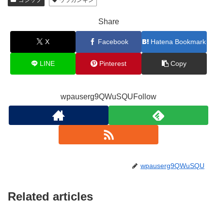
Share
X
Facebook
Hatena Bookmark
LINE
Pinterest
Copy
wpauserg9QWuSQUFollow
wpauserg9QWuSQU
Related articles