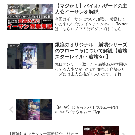
ームの紹介をしていきます！長所だけで
【マジかよ】バイオハザードの主
ゴシップ
はなく、短所もしっかりお...
人公イーサンを解説
今回はイーサンについて解説・考察して
います↓ノブのメインチャンネル↓↓Twitter
はこちら↓↓ノブの公式グッズはこちらか
ら↓【使用楽曲】効果音ラボ著作権：
©CAPCOM CO., LTD. 1998, 2020 ALL
RIGHTS RE...
銀狼のオリジナル！崩壊シリーズ
ゴシップ
のブローニャについて解説【崩壊
スターレイル・崩壊3rd】
先日アンケート取ったら崩壊3rdや学園や
ってる人少なかったので解説！崩壊シリ
ーズには主人公格が３人います。それが
キアナ、芽衣、ブローニャですね。崩壊
3rdの世界観を基準にすると、世界にはパ
ラレルワールドみたいなものがある設定
で、似たような見...
【MHW】ゆるっとパオウルムー紹介
#mhw #パオウルムー #fyp
【原神】キャラクター実戦紹介 リオセ