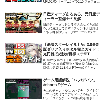
URL00:00 オープニング00:10 フォフォの
光円錐は何がおすすめ01:09 愉悦耐久来
ないから１凸するのは02:28 率直に強化
後のフォフォの感想は04:51 モチ...
日産ティーダあるある。元日産デ
ゴシップ
ィーラー整備士の見解
日産ティーダに起こる不具合などを経験
を元にお話してます！チャンネル登録は
こちら#日産#ティーダ#エアコン#ファン
レジスター#あるある日産ティーダにまつ
わるあるあると注意点日産ティーダは、
コンパクトカーとして多くのユーザーに
【崩壊スターレイル】Ver3.8最新
ゴシップ
支持されています。...
版ダリア入りホタル完全ガイド！
光円錐/凸/遺物/目標ステ/PT
00:00ホタルガイド03:30ホタル光円錐/凸
07:37ホタル速度調整＆遺物12:28ホタル
目標ステ13:31ホタルPT■公式でキャンペ
ーンやってます■ボビーのTwitter▼公式サ
イトはこちらから▼公式Twitterはこちら
から■スター...
ゲーム用語解説「バフ/デバフ」
ゴシップ
#shorts #ゲーム
★このチャンネルについて★「ライトゲ
ーマーに向けてコアなゲームを紹介した
い」「コアなゲームの知名度を引き上げ
たい」そんな思いから立ち上がったチャ
ンネルです！３人それぞれの視点からゲ