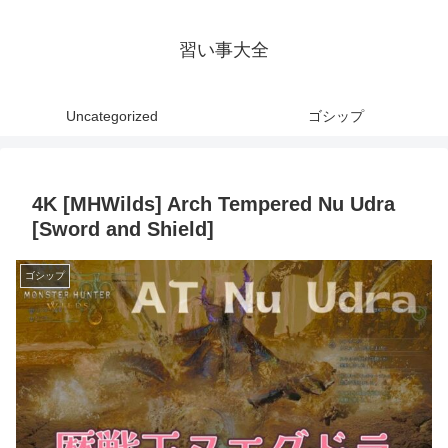
習い事大全
Uncategorized
ゴシップ
4K [MHWilds] Arch Tempered Nu Udra
[Sword and Shield]
ゴシップ