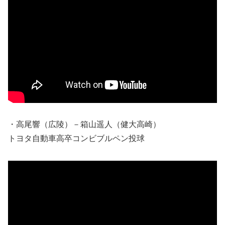
・高尾響（広陵）－箱山遥人（健大高崎）
トヨタ自動車高卒コンビブルペン投球