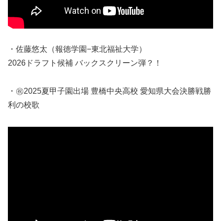
・佐藤悠太（報徳学園−東北福祉大学）
2026ドラフト候補 バックスクリーン弾？！
・㊗2025夏甲子園出場 豊橋中央高校 愛知県大会決勝戦勝
利の校歌