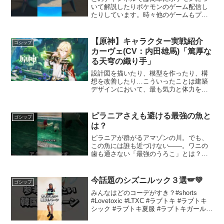
いて解説したりポケモンのゲーム配信し
たりしています。時々他のゲームもプレ
イしてます。動画内の素材はフリー、引
用の範囲内で使用しています。▼X（旧
Twitter）▼声▼VOICEVOX：ずんだもん
【原神】キャラクター実戦紹介
ゴシップ
イルカポケ...
カーヴェ(CV：内田雄馬)「篤厚な
る天穹の織り手」
設計図を描いたり、模型を作ったり、構
想を改善したり…こういったことは建築
デザインにおいて、最も気力と体力を消
耗する仕事である。しかしカーヴェにと
っては、心を鎮めて、悩みを一旦忘れる
ことのできる貴重な時間だ。CV：カーヴ
ピラニアさえも避ける最強の魚と
ゴシップ
ェ——内田雄馬ーーーー...
は？
ピラニアが群がるアマゾンの川。でも、
この魚には誰も近づけない――。ワニの
歯も通さない「最強のうろこ」とは？知
られざるアラパイマの驚きの秘密を紹介
します。#アラパイマ #ピラニア #アマゾ
ン川 #最強の魚 #巨大魚 #淡水魚 #自然ド
今話題のシズニルック３選🪽💚
ゴシップ
キュメン...
みんなはどのコーデがすき？#shorts
#Lovetoxic #LTXC #ラブトキ #ラブトキ
シック #ラブトキ夏服 #ラブトキガール #
鈴江珠莉 #モノトーンコーデ #シズニ