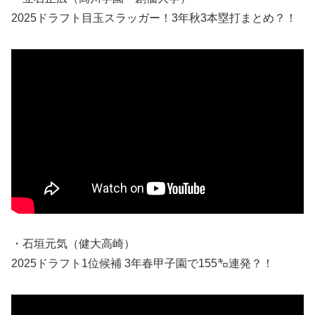
2025ドラフト目玉スラッガー！3年秋3本塁打まとめ？！
・石垣元気（健大高崎）
2025ドラフト1位候補 3年春甲子園で155㌔連発？！