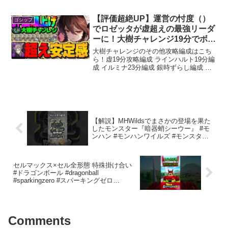
ルック #韓国コーデ #韓国ガーリー #
韓国ストリート #韓...
【評価超絶UP】運営の忖度（）
ゴシップ
でロゼッタが虚超えの最強リーダ
ーに！大樹チャレンジ19分でボコ
してみた！【パズドラ】
大樹チャレンジのその他攻略編成はこち
ら！虚19分攻略編成 ラインハルト19分編
成 イルミナ23分編成 銀時ずらし編成 ロ
ゼッタ編成 公式放送まとめPart1はこち
ら！（コラボ情報）公式放送まとめPart2
はこちら！（開発情報）メイドイベ当
た...
【解説】MHWildsでまさかの登場を果た
したモンスター『暗器蛸シーウー』 #モ
ンハン #モンハンワイルズ #モンスター
ハンターワイルズ #まーぼー #解説
セルマックス×セル全形態 特殊掛け合い
#ドラゴンボール #dragonball
#sparkingzero #スパーキングゼロ
#dragonballz #セル
Comments