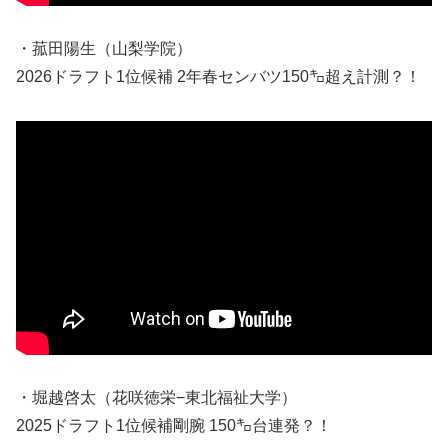
・菰田陽生（山梨学院）
2026ドラフト1位候補 2年春センバツ150㌔超え計測？！
・堀越啓太（花咲徳栄−東北福祉大学）
2025ドラフト1位候補剛腕 150㌔台連発？！