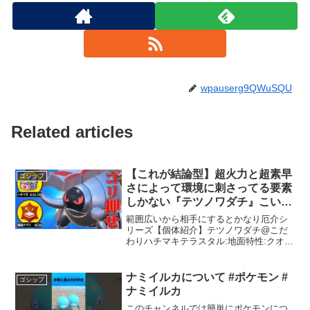
wpauserg9QWuSQU
Related articles
【これが結論型】超火力と超素早
ゴシップ
さによって環境に刺さってる要素
しかない『テツノワダチ』こいつ
マジで強いわ。【ポケモンSV】
範囲広いから相手にするとかなり厄介シ
リーズ【個体紹介】テツノワダチ@こだ
わりハチマキテラスタル:地面特性:クオー
クチャージ性格:陽気努力値:H12 A148 B4
D124 S220技構成:地震 アイアンヘッド
ワイルドボルト アイススピナ...
ナミイルカについて #ポケモン #
ゴシップ
ナミイルカ
このチャンネルでは簡単にポケモンにつ