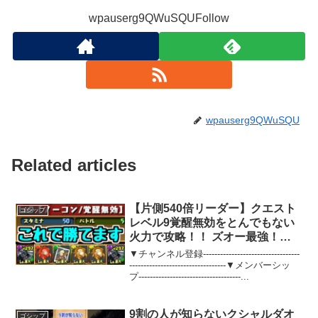
wpauserg9QWuSQUFollow
wpauserg9QWuSQU
Related articles
【片側540倍リーダー】クエスト
ゴシップ
レベル9覚醒無効をとんでもない
火力で攻略！！ ズオー最強！！
ズオー最強！！【パズドラ】
▼チャンネル登録----------------------------------
----------------------------------▼メンバーシッ
プ------------------------------------...
9割の人が知らないクシャルダオ
ゴシップ