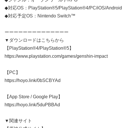
◆対応OS：PlayStation®5/PlayStation®4/PC/iOS/Android
◆対応予定OS：Nintendo Switch™
ーーーーーーーーーーーーーー
▼ダウンロードはこちらから
【PlayStation®4/PlayStation®5】
https://www.playstation.com/games/genshin-impact
【PC】
https://hoyo.link/0bSCBYAd
【App Store / Google Play】
https://hoyo.link/5duPBBAd
▼関連サイト