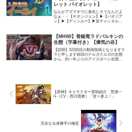
レット バイオレット】
なんかアズマオウに進化しそうなんだよ
なぁ・・【チオンジェン】▶【パオジア
ン】▶【ディンルー】▶皆チャンネル登
録ありがとう！高評価＆コメントをして
頂けると励みになります！【チャンネル
登録はこちら】▶【Twitter】▶#準伝説準
【MHWI】骨鎚竜ラドバルキンの
ゴシップ
伝説ポケモン「...
生態（字幕付き）【瘴気の谷】
【説明】322回目の動画投稿となりますラ
ラと申します前回のナルガクルガの生態
から、約一年ぶりのアイスボーン生態動
画他ジャンルの動画と共に定期的に更新
していきたいです！-------------------------------
------...
【原神】キャラクター実戦紹介 荒瀧一
斗（CV：西川貴教）「堂々参上！」
完全なる身勝手の極意