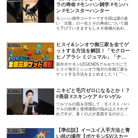
ラの寿命 #モンハン雑学 #モンハ
ン #モンスターハンター
モンハン雑学コーナーです今回は謎の多
い「古龍」の一生とその寿命について掘
り下げていきますもしネタ候補があれば
コメントください。参考資料：参照：モ
ンスターハンター 発想の法則 -メインモ
ンスター誕生秘話- P.63＿＿＿＿＿＿＿＿
ヒスイ&シンオウ御三家を全てゲ
ゴシップ
＿＿＿＿＿＿...
ットする方法を解説！「モクロー
ヒノアラシ ミジュマル」「ナエ
トル ヒコザル ポッチャマ」 【ポ
新作ポケモンLEGENDSアルセウスにて
ケモン LEGENDS アルセウス】
ヒスイ地方とシンオウ地方の全御三家を
ゲットする方法をまとめました！( ￣･ω･
￣ )特に時空の歪みは仕様を知っておくと
攻略が捗るので参考にしてください。親
分ポケモンについて詳しく解説しまし
ニキビと毛穴ゼロになるとか！？
ゴシップ
た！■Twi...
#美容 #スキンケア #バハゲル
ツルツルの肌を目指して：モイスト バハ
ゲルの効果と使用感肌の悩みは人それぞ
れですが、多くの人が直面するのがニキ
ビや毛穴の目立ちです。そんな悩みを解
消するアイテムとして、最近注目を集め
ているのが「モイスト バハゲル」です。
【準伝説】イーユイ入手方法と青
ゴシップ
この製品にはBHA（...
い杭の場所【ポケモンSV/スカー