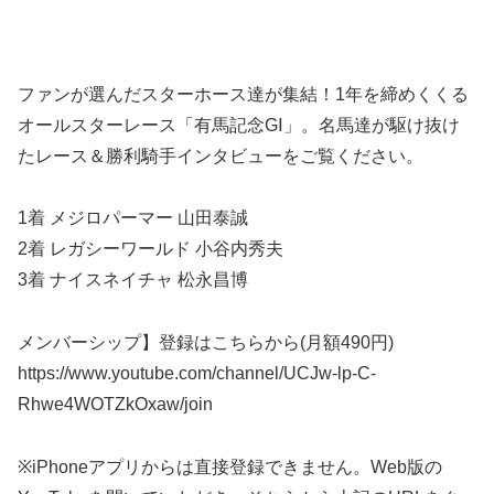
ファンが選んだスターホース達が集結！1年を締めくくる
オールスターレース「有馬記念GⅠ」。名馬達が駆け抜け
たレース＆勝利騎手インタビューをご覧ください。
1着 メジロパーマー 山田泰誠
2着 レガシーワールド 小谷内秀夫
3着 ナイスネイチャ 松永昌博
メンバーシップ】登録はこちらから(月額490円)
https://www.youtube.com/channel/UCJw-lp-C-
Rhwe4WOTZkOxaw/join
※iPhoneアプリからは直接登録できません。Web版の