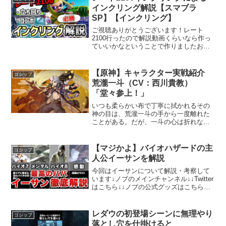
ーした。U-20ブラジル...
インクリング解説【スマブラ
SP】【インクリング】
ご視聴ありがとうございます！レート
2100行ったので解説動画くらいなら作っ
ていいかなということで作りましたおか
しな点とかもっとこここうしたほうがい
いといった点があったら遠慮なく教えて
ください上投げ空上解説→ NBで防げる
【原神】キャラクター実戦紹介
ゴシップ
飛び道具→ Twit...
荒瀧一斗（CV：西川貴教）
「堂々参上！」
いつも柔らかい布で丁寧に拭かれるその
神の目は、荒瀧一斗の手から一度離れた
ことがある。だが、一斗の心は折れなか
った。あらゆる困難を乗り越え、元素の
力を取り戻した彼は、その熱き闘志をさ
らに燃やすこととなる。そう、それこそ
【マジかよ】バイオハザードの主
ゴシップ
がきっと、「親分」が持つ...
人公イーサンを解説
今回はイーサンについて解説・考察して
います↓ノブのメインチャンネル↓↓Twitter
はこちら↓↓ノブの公式グッズはこちらか
ら↓【使用楽曲】効果音ラボ著作権：
©CAPCOM CO., LTD. 1998, 2020 ALL
RIGHTS RE...
レダウの初登場シーンに無理やり
ゴシップ
落とし穴を仕掛けると