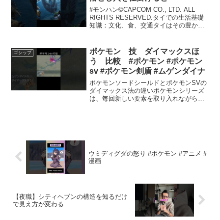
#モンハン©CAPCOM CO., LTD. ALL
RIGHTS RESERVED.タイでの生活基礎
知識：文化、食、交通タイはその豊かな
文化、親しみやすい人々、美しい風景で
多くの人に愛されている国です。この国
に滞在する際の基本的な情報を知...
ポケモン 技 ダイマックスほ
ゴシップ
う 比較 #ポケモン #ポケモン
sv #ポケモン剣盾 #ムゲンダイナ
ポケモンソードシールドとポケモンSVの
ダイマックス法の違いポケモンシリーズ
は、毎回新しい要素を取り入れながら進
化を続けてきました。特に「ポケモンソ
ード・シールド」と「ポケモンスカーレ
ット・バイオレット」では、戦闘システ
ムや演出において大きな...
ウミディグダの怒り #ポケモン #アニメ #
漫画
【夜職】シティヘブンの構造を知るだけ
で見え方が変わる