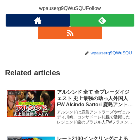
wpauserg9QWuSQUFollow
wpauserg9QWuSQU
Related articles
アルシンド 全て 全プレーダイジ
ゴシップ
ェスト 史上最強の助っ人外国人
FW Alcindo Sartori 鹿島アントラ
ーズ サッカー football
アルシンドは鹿島アントラーズやヴェル
ディ川崎、コンサドーレ札幌で活躍した
レジェンド級のブラジル人FWフラメン
ゴ、サンパウロ、グレミオ、フルミネン
セなどでプレージーコやレオナルド、三
浦知良、サントス、ビスマルクらとプレ
レート2100インクリングによる
ゴシップ