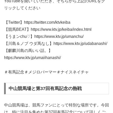
YouTubeを開いていただき、そちらから上記のURLをク
リックしてください
【Twitter】https://twitter.com/ktvkeiba
【競馬BEAT】https://www.ktv.jp/keiba/index.html
【うまンchu♡】https://www.ktv.jp/umanchu/
【川島＆ノブ ウダ馬なし】https://www.ktv.jp/udabanashi/
【麒麟川島の馬いい話。】
https://www.ktv.jp/umaiihanashi/
＃有馬記念＃メジロパーマー＃ナイスネイチャ
中山競馬場と第37回有馬記念の熱戦
中山競馬場は、競馬ファンにとって特別な場所です。今回
は、特に注目を集めた第37回有馬記念について詳しくご