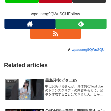
wpauserg9QWuSQUFollow
wpauserg9QWuSQU
Related articles
黒島玲衣ピタ止め
ゴシップ
申し訳ありませんが、具体的なYouTube
のトランスクリプトの内容をもとに、記
事を作成することはできません。しか
し、特定のテーマや内容について詳しく
お話しすることはできますので、何かご
希望のトピックがあればお知らせくださ
い。それに関連する情...
公式が重大発表！期間限定キャン