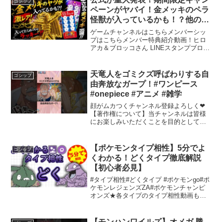
ゴシップ
ペーンがヤバイ！金メッキのペラ
怪獣が入っているかも！？他のフ
エラムネのおまけも黄金
ゲームチャンネルはこちらメンバーシッ
に！！！？？？
プはこちらメンバー特典紹介動画！ヒロ
アカ＆ブロッコさん LINEスタンプブロッ
コさん LINEスタンプ第2弾 ブロッコさん
と仲間たち！第3弾 ブロッコさん！第4弾
ブロッコさん弟登場！第5弾 ブロッコさ
天竜人をゴミクズ呼ばわりする自
ゴシップ
ん...
由奔放なガープ！#ワンピース
#onepiece #アニメ #雑学
顔がムカつくチャンネル登録よろしく❤︎
【著作権について】当チャンネルは皆様
にお楽しみいただくことを目的としてお
り、著作権や肖像権等の侵害を目的とし
たチャンネルではございません。動画内
で掲載されている画像等の著作権や肖像
【ポケモンタイプ相性】5分でよ
ゴシップ
権は、権利所有者様に帰...
くわかる！どくタイプ徹底解説
【初心者必見】
#タイプ相性#どくタイプ #ポケモンgo#ポ
ケモンレジェンズZA#ポケモンチャンピ
オンズ★各タイプのタイプ相性動画も公
開中！！★ ★2025年4月15日 全タイプ
投稿完了！！★↓この概要欄「各タイプ相
性動画 一覧」から飛べます！↓ポケモン
【モンハンワイルズ】オメガ 勝