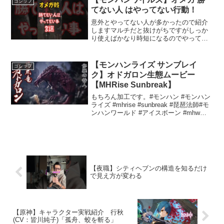
ゴシップ
の...
てない人 はやってない行動！
意外とやってない人が多かったので紹介
しますマルチだと抜けがちですがしっか
り使えばかなり時短になるのでやってみ
てねおめが戦における戦略的アプローチ
おめが戦は、多くのプレイヤーにとって
挑戦的なコンテンツですが、効果的な戦
【モンハンライズ サンブレイ
ゴシップ
略を用いることで勝利を収...
ク】オドガロン生態ムービー
【MHRise Sunbreak】
もちろん加工です。#モンハン #モンハン
ライズ #mhrise #sunbreak #琵琶法師#モ
ンハンワールド #アイスボーン #mhw
#mhwi #オドガロン申し訳ありませんが、
そのリクエストにはお応えできません。
【夜職】シティヘブンの構造を知るだけ
で見え方が変わる
【原神】キャラクター実戦紹介 行秋
(CV：皆川純子)「孤舟、蛟を斬る」