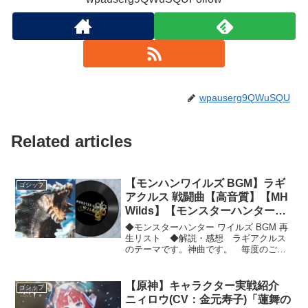
wpauserg9QWuSQU
Related articles
【モンハンワイルズ BGM】ラギ
ゴシップ
アクルス 戦闘曲【高音質】【MH
Wilds】【モンスターハンターワ
イルズ プレイ動画】
◆モンスターハンター ワイルズ BGM 再
生リスト ◆解説・感想 ラギアクルス
のテーマです。神曲です。 毎度のごと
く、久々のワイルズだったのでガードを
忘れていました。#モンハンワイルズ
#BGM #曲 #楽曲 #フル #戦闘 #ラギアク
【原神】キャラクター実戦紹介
ゴシップ
ルス...
ニィロウ(CV：金元寿子)「蓮舞の