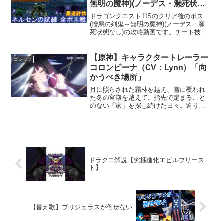
無明の魔神)(ノーデス・瀕死状態
なし攻略)
ドラゴンクエスト11Sのクリア後のボス
(憎悪の剣鬼～無明の魔神)(ノーデス・瀕
死状態なし)の攻略動画です。チート技・
バグ技なしの通常バトルでは、最速討伐
です。バトルスピードは、視聴される方
が分かりやすいように一番遅い普通にし
【原神】キャラクタートレーラー
ゴシップ
ています。※この...
コロンビーナ（CV：Lynn）「向
かうべき場所」
月に照らされた霜林を越え、雪に覆われ
た冬の宮殿を越えて、指先で定まること
のない「家」を探し続けた日々。迫りく
る影から逃れようとしても、運命の糸が
彼女を縛りつける。やがて、彼女は翼を
広げた——帰るべき場所へと飛び立つた
めに。ーーーーーーーーー...
ドラクエ解説【究極進化エビルプリース
ト】
【替え歌】ブリジュラスが倒せない