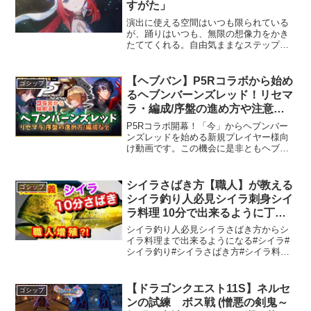
すがた」
演出に使える空間はいつも限られている
が、踊りはいつも、無限の想像力をかき
たててくれる。自由気ままなステップの
中で、まばゆい銀河の果てまでもが、思
うがままに踊るためのステージとなる。
ーーーーーーーーーーーーーーオープン
【ヘブバン】P5Rコラボから始め
ゴシップ
ワールドRPG『原神（げ...
るヘブンバーンズレッド！リセマ
ラ・編成/序盤の進め方や注意事
項など新規ユーザ向けに解説【新
P5Rコラボ開幕！「今」からヘブンバー
規プレイヤー応援企画】【ヘブバ
ンズレッドを始める新規プレイヤー様向
け動画です。この機会に是非ともヘブバ
ン3周年】
ンに触れてみてください！P5Rコラボ限
定スタイルやPU期間中のガチャについ
て、現行環境に照らし合わせたリセマラ
シイラさばき方【職人】が教える
ゴシップ
方針や、序盤の進め方...
シイラ釣り人必見シイラ刺身シイ
ラ料理 10分で出来るように丁寧
に解説
シイラ釣り人必見シイラさばき方からシ
イラ料理まで出来るようになる#シイラ#
シイラ釣り#シイラさばき方#シイラ料理#
シイラ刺身宜しければチャンネル登録、
グッドボタンお願いします家族みんなの
モチベーションアップになります❤️↓+？
【ドラゴンクエスト11S】ネルセ
ゴシップ
sub_con...
ンの試練 ボス戦 (憎悪の剣鬼～