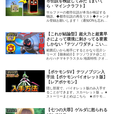
市伝説を検証してみた【まいく
ら・マインクラフト】
サルファーの都市伝説が本当か検証する
物語。◆都市伝説の再生リスト◆チャンネ
ル登録お願いします！（通知ONも忘れず
に）────────────────────【お
すすめ動画】・【マイクラ】赤髪のとも
さん本人登場！！一緒に撮影してたのが
【これが結論型】超火力と超素早
ゴシップ
実は大物...
さによって環境に刺さってる要素
しかない『テツノワダチ』こいつ
マジで強いわ。【ポケモンSV】
範囲広いから相手にするとかなり厄介シ
リーズ【個体紹介】テツノワダチ@こだ
わりハチマキテラスタル:地面特性:クオー
クチャージ性格:陽気努力値:H12 A148 B4
D124 S220技構成:地震 アイアンヘッド
ワイルドボルト アイススピナ...
【ポケモンSV】テツノブジン入
ゴシップ
手法【ポケモンバイオレット版】
【レアポケモン】
隠し部屋で、バイオレット版のみ入手す
ることができます。スカーレット版 → ★
ストーリーまとめはこちら ★ポケモン
SV 全般 再生リスト #ポケモンSV #ラ
スボス #エンディング #ポケモンスカーレ
ットバイオレット #ストーリー #ムービ
【七つの大罪】ゲルダに怒られる
ゴシップ
ー...