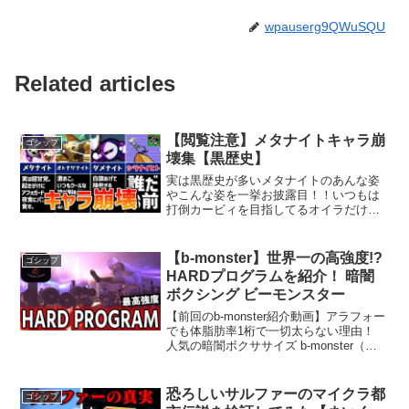
wpauserg9QWuSQU
Related articles
【閲覧注意】メタナイトキャラ崩
ゴシップ
壊集【黒歴史】
実は黒歴史が多いメタナイトのあんな姿
やこんな姿を一挙お披露目！！いつもは
打倒カービィを目指してるオイラだけ
ど、今日のところは勘弁してやる！代わ
りに今日は女子からチヤホヤされてるモ
テモテの仮面ヤロウをコテンパンにつる
【b-monster】世界一の高強度!?
ゴシップ
し上げるぞ！！！……別にバ...
HARDプログラムを紹介！ 暗闇
ボクシング ビーモンスター
【前回のb-monster紹介動画】アラフォー
でも体脂肪率1桁で一切太らない理由！
人気の暗闇ボクササイズ b-monster（ビ
ーモンスター）をご紹介！1stチャンネル
の方もよろしくお願いします🙇
【Instagram】お気軽にフォローお願...
恐ろしいサルファーのマイクラ都
ゴシップ