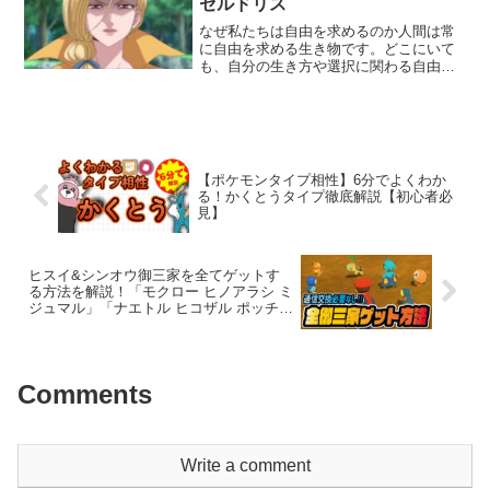
ゼルドリス
なぜ私たちは自由を求めるのか人間は常
に自由を求める生き物です。どこにいて
も、自分の生き方や選択に関わる自由が
欲しいと思うのはごく自然なことです。
この自由は、私たちの人生における重要
な要素であり、時には他者との関係に影
響を及ぼすこともあります...
【ポケモンタイプ相性】6分でよくわか
る！かくとうタイプ徹底解説【初心者必
見】
ヒスイ&シンオウ御三家を全てゲットす
る方法を解説！「モクロー ヒノアラシ ミ
ジュマル」「ナエトル ヒコザル ポッチャ
マ」 【ポケモン LEGENDS アルセウ
ス】
Comments
Write a comment