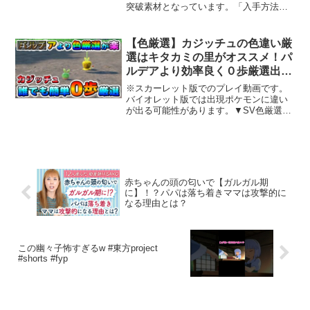
突破素材となっています。「入手方法」
Genshin
採取78個/46hタイタルガ交換15個/1回の
み腕試し3個/ピックアップ中1回のみ★ブ
ログでは各ルートの拡大マップと全体マ
【色厳選】カジッチュの色違い厳
ゴシップ
ップを見...
選はキタカミの里がオススメ！パ
ルデアより効率良く０歩厳選出来
る場所！【ポケモンSV】
※スカーレット版でのプレイ動画です。
バイオレット版では出現ポケモンに違い
が出る可能性があります。▼SV色厳選再
生リスト【よくある質問やコメントにつ
いて】「スパイスの組み合わせは動画通
りじゃないとダメですか？」→私の動画
の食材であればスパイス...
赤ちゃんの頭の匂いで【ガルガル期
に】！？パパは落ち着きママは攻撃的に
なる理由とは？
この幽々子怖すぎるw #東方project
#shorts #fyp