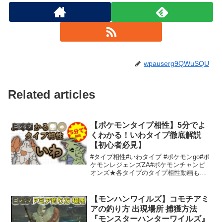
wpauserg9QWuSQU
Related articles
【ポケモンタイプ相性】5分でよ
ゴシップ
くわかる！いわタイプ徹底解説
【初心者必見】
#タイプ相性#いわタイプ #ポケモンgo#ポ
ケモンレジェンズZA#ポケモンチャンピ
オンズ★各タイプのタイプ相性動画も公
開中！！★ ★2025年4月15日 全タイプ
投稿完了！！★↓この概要欄「各タイプ相
性動画 一覧」から飛べます！↓ポケモン
【モンハンワイルズ】コモチアミ
ゴシップ
の...
アの釣り方 出現場所 捕獲方法
『モンスターハンターワイルズ』