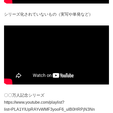
シリーズ化されていないもの（実写や単発など）
〇〇万人記念シリーズ
https://www.youtube.com/playlist?
list=PLA1YIUpRAYvWMF3yooF6_ulB0HRPjN3Nn