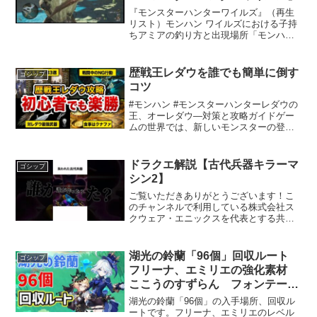
『モンスターハンターワイルズ』（再生
リスト）モンハン ワイルズにおける子持
ちアミアの釣り方と出現場所「モンハン
ワイルズ」の世界には、多くのユニーク
な生物が生息しており、特に子持ちアミ
アはその中でも特別な存在です。この魚
歴戦王レダウを誰でも簡単に倒す
ゴシップ
を釣るにはかなりのコ...
コツ
#モンハン #モンスターハンターレダウの
王、オーレダウ—対策と攻略ガイドゲー
ムの世界では、新しいモンスターの登場
は常に興奮を呼び起こします。その中で
も、最近発表された「オーレダウ」は多
くのハンターたちから注目を浴びていま
ドラクエ解説【古代兵器キラーマ
ゴシップ
す。本記事では、オー...
シン2】
ご覧いただきありがとうございます！こ
のチャンネルで利用している株式会社ス
クウェア・エニックスを代表とする共同
著作者が権利を所有する画像の転載・配
布は禁止いたします。© ARMOR
PROJECT/BIRD STUDIO/SPIKE
湖光の鈴蘭「96個」回収ルート
ゴシップ
CHUN...
フリーナ、エミリエの強化素材
ここうのすずらん フォンテー
ヌ 攻略 探索 原神 ALL 96
湖光の鈴蘭「96個」の入手場所、回収ル
Lakelight Lily Locations
ートです。フリーナ、エミリエのレベル