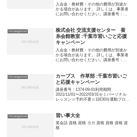
入会金・教材費・その他の費用が別途か
かる場合があります。 詳しくは、事業者
にお問い合わせください。講座番号：
1331-02-01事業者提供価格48,950円
▶24,475円利用期間 2021/11/01〜
2022/03/31英会話 月４回（...
株式会社 交流支援センター 蚕
Uncategorized
糸会館教室 :千葉市習いごと応援
キャンペーン
入会金・教材費・その他の費用が別途か
かる場合があります。 詳しくは、事業者
にお問い合わせください。講座番号：
1227-01-01利用期間 2021/11/01〜
2022/03/31開催場所：全国農業協同組合
連合会 千葉県本部（蚕糸会館 2F...
カーブス 作草部 :千葉市習いご
Uncategorized
と応援キャンペーン
講座番号：1374-09-01利用期間
2021/11/01〜2022/03/31セミパーソナル
レッスン☆予約不要☆1回30分運動プログ
ラム ※受付は1月末まで講座番号：1374-
09-02利用期間 2021/11/01〜2022/03/3...
習い事大全
Uncategorized
英会話 資格 資格 ヨガ 資格 資格 資格 資
格