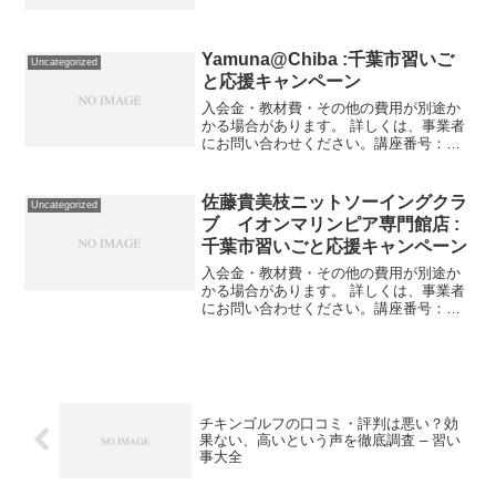
Yamuna@Chiba :千葉市習いご
Uncategorized
と応援キャンペーン
入会金・教材費・その他の費用が別途か
かる場合があります。 詳しくは、事業者
にお問い合わせください。講座番号：
1554-01-01事業者提供価格34,000円
▶17,000円利用期間 2021/11/01〜
2022/03/31肩こり・腰痛・膝...
佐藤貴美枝ニットソーイングクラ
Uncategorized
ブ イオンマリンピア専門館店 :
千葉市習いごと応援キャンペーン
入会金・教材費・その他の費用が別途か
かる場合があります。 詳しくは、事業者
にお問い合わせください。講座番号：
1075-02-01利用期間 2021/11/01〜
2022/03/11一日体験レッスン チュニッ
クまたはトレーナーを一着製作します...
チキンゴルフの口コミ・評判は悪い？効
果ない、高いという声を徹底調査 – 習い
事大全