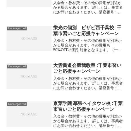
入会金・教材費・その他の費用が別途か
かる場合があります。 詳しくは、事業者
にお問い合わせください。講座番号：
1205-19-01事業者提供価格22,550円
▶11,275円利用期間 2021/11/01〜
2021/12/29１１月入学or１...
栄光の個別 ビザビ西千葉校 :千
Uncategorized
葉市習いごと応援キャンペーン
入会金・教材費・その他の費用が別途か
かる場合があります。その費用も
50%OFFの割引対象となります。（一部
を除く）詳しくは、事業者にお問い合わ
せください。講座・サービス番号：710-
08-01事業者提供価格79,200円▶39,600円
大雲書道会蘇我教室 :千葉市習い
Uncategorized
利用...
ごと応援キャンペーン
入会金・教材費・その他の費用が別途か
かる場合があります。 詳しくは、事業者
にお問い合わせください。講座番号：
1132-01-01利用期間 2021/11/01〜
2022/03/11書道子供の部 月3回 60分程
度 年中～中3まで。講座番号：...
京葉学院 幕張ベイタウン校 :千葉
Uncategorized
市習いごと応援キャンペーン
入会金・教材費・その他の費用が別途か
かる場合があります。 詳しくは、事業者
にお問い合わせください。講座番号：
1205-05-01利用期間 2021/12/24〜