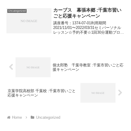
2022/01/09小3 冬期講習 国算 小3学
力テスト講座番号：1205-05...
カーブス 幕張本郷 :千葉市習い
Uncategorized
ごと応援キャンペーン
講座番号：1374-07-01利用期間
2021/11/01〜2022/03/31セミパーソナル
レッスン☆予約不要☆1回30分運動プログ
ラム ※受付は1月末まで講座番号：1374-
07-02利用期間 2021/11/01〜2022/03/3...
個太郎塾 千葉寺教室 :千葉市習いごと応
援キャンペーン
京葉学院高校部 千葉校 :千葉市習いごと
応援キャンペーン
Home
Uncategorized