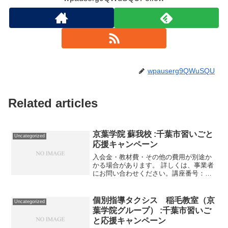
wpauserg9QWuSQU
Related articles
京葉学院 蘇我校 :千葉市習いごと
Uncategorized
応援キャンペーン
入会金・教材費・その他の費用が別途か
かる場合があります。 詳しくは、事業者
にお問い合わせください。講座番号：
1205-09-01利用期間 2021/12/24〜
2022/01/09小3 冬期講習 国算 小3学
力テスト。講座番号：1205-0...
個別指導タクシス 稲毛教室（京
Uncategorized
葉学院グループ） :千葉市習いご
と応援キャンペーン