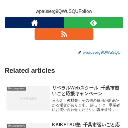
wpauserg9QWuSQUFollow
wpauserg9QWuSQU
Related articles
リベラルWebスクール :千葉市習
Uncategorized
いごと応援キャンペーン
入会金・教材費・その他の費用が別途か
かる場合があります。 詳しくは、事業者
にお問い合わせください。講座番号：
1734-01-01事業者提供価格60,000円
▶30,000円利用期間 2021/11/01〜
2022/03/31インスタグラムを...
KAIKETSU塾 :千葉市習いごと応
Uncategorized