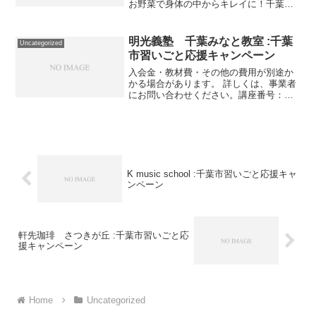
お野菜で身体の中からキレイに！千葉市
稲毛区黒砂台3-7-21-111TEL:080-5657-
4330スポーツ・健康づくりスポーツジム
イソカワジムそろそろ本気でダ...
明光義塾 千葉みなと教室 :千葉
Uncategorized
市習いごと応援キャンペーン
入会金・教材費・その他の費用が別途か
かる場合があります。 詳しくは、事業者
にお問い合わせください。講座番号：
1322-01-01利用期間 2021/11/01〜
2022/03/31小学生を対象とした個別授業/
週2回(月8回)/1コマ45分。...
K music school :千葉市習いごと応援キャ
ンペーン
軒先珈琲 さつきが丘 :千葉市習いごと応
援キャンペーン
Home
Uncategorized