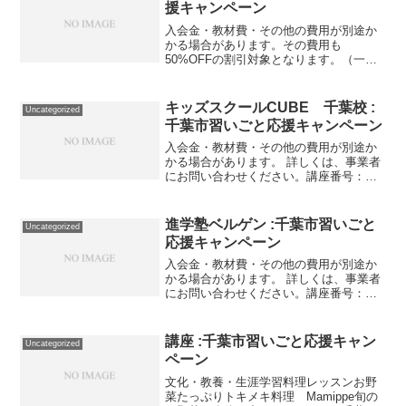
援キャンペーン
入会金・教材費・その他の費用が別途か
かる場合があります。その費用も
50%OFFの割引対象となります。（一部
を除く）詳しくは、事業者にお問い合わ
せください。講座・サービス番号：399-
01-01事業者提供価格24,200円▶12,100円
キッズスクールCUBE 千葉校 :
Uncategorized
利用...
千葉市習いごと応援キャンペーン
入会金・教材費・その他の費用が別途か
かる場合があります。 詳しくは、事業者
にお問い合わせください。講座番号：
1065-01-01事業者提供価格55,000円
▶27,500円利用期間 2021/11/01〜
2022/03/31具体物を使った算...
進学塾ベルゲン :千葉市習いごと
Uncategorized
応援キャンペーン
入会金・教材費・その他の費用が別途か
かる場合があります。 詳しくは、事業者
にお問い合わせください。講座番号：
1198-01-01事業者提供価格26,400円
▶13,200円利用期間 2021/11/01〜
2022/02/25週3回・5科目対...
講座 :千葉市習いごと応援キャン
Uncategorized
ペーン
文化・教養・生涯学習料理レッスンお野
菜たっぷりトキメキ料理 Mamippe旬の