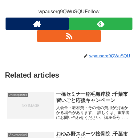
wpauserg9QWuSQUFollow
wpauserg9QWuSQU
Related articles
一橋セミナー稲毛海岸校 :千葉市
Uncategorized
習いごと応援キャンペーン
入会金・教材費・その他の費用が別途か
かる場合があります。 詳しくは、事業者
にお問い合わせください。講座番号：
1711-01-01利用期間 2021/11/01〜
2022/02/28算数・国語 週60分×2／小学
校3年生対象講座番号：1711...
おゆみ野スポーツ接骨院 :千葉市
Uncategorized