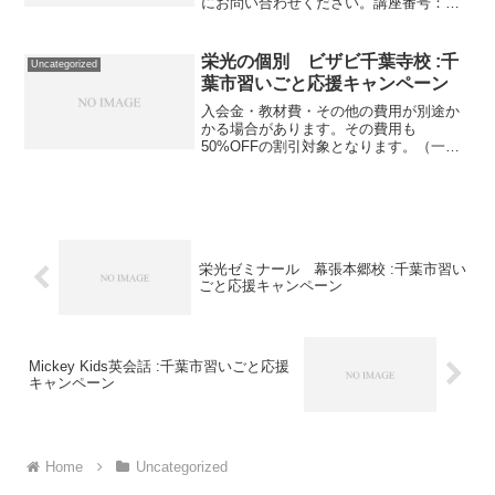
にお問い合わせください。講座番号：
1160-01-01事業者提供価格23,000円
▶11,500円利用期間 2021/11/01〜
2022/03/31陶芸手びねり(月...
栄光の個別 ビザビ千葉寺校 :千
Uncategorized
葉市習いごと応援キャンペーン
入会金・教材費・その他の費用が別途か
かる場合があります。その費用も
50%OFFの割引対象となります。（一部
を除く）詳しくは、事業者にお問い合わ
せください。講座・サービス番号：710-
06-01事業者提供価格79,200円▶39,600円
利用...
栄光ゼミナール 幕張本郷校 :千葉市習い
ごと応援キャンペーン
Mickey Kids英会話 :千葉市習いごと応援
キャンペーン
Home
Uncategorized