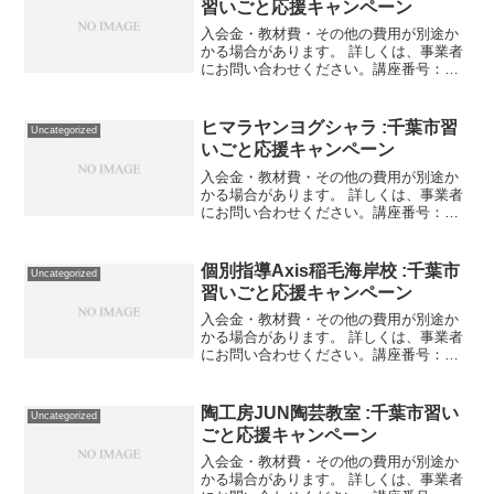
習いごと応援キャンペーン
入会金・教材費・その他の費用が別途か
かる場合があります。 詳しくは、事業者
にお問い合わせください。講座番号：
1652-01-01事業者提供価格22,000円
▶11,000円利用期間 2021/11/01〜
2022/03/31野球技術とトレー...
ヒマラヤンヨグシャラ :千葉市習
Uncategorized
いごと応援キャンペーン
入会金・教材費・その他の費用が別途か
かる場合があります。 詳しくは、事業者
にお問い合わせください。講座番号：
1250-01-01利用期間 2021/11/01〜
2022/03/31ヨガスタジオ通常クラス３回
券 (有効期限１ヶ月)。講座番号：...
個別指導Axis稲毛海岸校 :千葉市
Uncategorized
習いごと応援キャンペーン
入会金・教材費・その他の費用が別途か
かる場合があります。 詳しくは、事業者
にお問い合わせください。講座番号：
1023-01-01事業者提供価格31,900円
▶15,950円利用期間 2021/11/01〜
2022/01/31月8コマ／1コマ...
陶工房JUN陶芸教室 :千葉市習い
Uncategorized
ごと応援キャンペーン
入会金・教材費・その他の費用が別途か
かる場合があります。 詳しくは、事業者