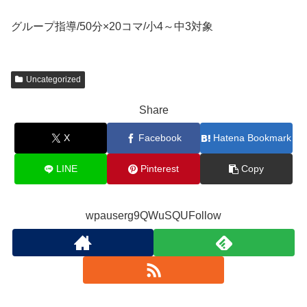
グループ指導/50分×20コマ/小4～中3対象
Uncategorized
Share
X
Facebook
Hatena Bookmark
LINE
Pinterest
Copy
wpauserg9QWuSQUFollow