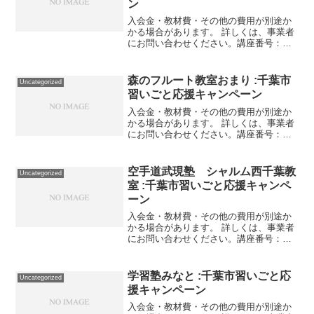
ン
入会金・教材費・その他の費用が別途か
かる場合があります。 詳しくは、事業者
にお問い合わせください。講座番号：
1375-07-01利用期間 2021/11/01〜
2022/03/31習いごとキャンペーン期間中
に正会員登録される場合、入会金16...
森のフルート教室おまり :千葉市
Uncategorized
習いごと応援キャンペーン
入会金・教材費・その他の費用が別途か
かる場合があります。 詳しくは、事業者
にお問い合わせください。講座番号：
1493-01-01利用期間 2021/11/01〜
2022/03/3145分間フルートレッスン4回
（週１回）/ご新規様対象。 利用...
空手道武現塾 シャルム西千葉教
Uncategorized
室 :千葉市習いごと応援キャンペ
ーン
入会金・教材費・その他の費用が別途か
かる場合があります。 詳しくは、事業者
にお問い合わせください。講座番号：
1238-02-01事業者提供価格22,000円
▶11,000円利用期間 2021/11/01〜
2022/03/31空手道 週1回/...
学習塾みなと :千葉市習いごと応
Uncategorized
援キャンペーン
入会金・教材費・その他の費用が別途か