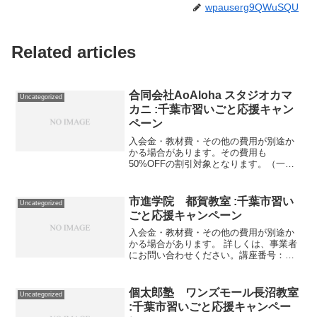
wpauserg9QWuSQU
Related articles
合同会社AoAloha スタジオカマ
Uncategorized
カニ :千葉市習いごと応援キャン
ペーン
入会金・教材費・その他の費用が別途か
かる場合があります。その費用も
50%OFFの割引対象となります。（一部
を除く）詳しくは、事業者にお問い合わ
せください。講座・サービス番号：343-
01-01利用期間 2020/11/23〜2021/05/...
市進学院 都賀教室 :千葉市習い
Uncategorized
ごと応援キャンペーン
入会金・教材費・その他の費用が別途か
かる場合があります。 詳しくは、事業者
にお問い合わせください。講座番号：
1529-11-01事業者提供価格20,240円
▶10,120円利用期間 2021/11/01〜
2021/12/31パンセフロンティ...
個太郎塾 ワンズモール長沼教室
Uncategorized
:千葉市習いごと応援キャンペー