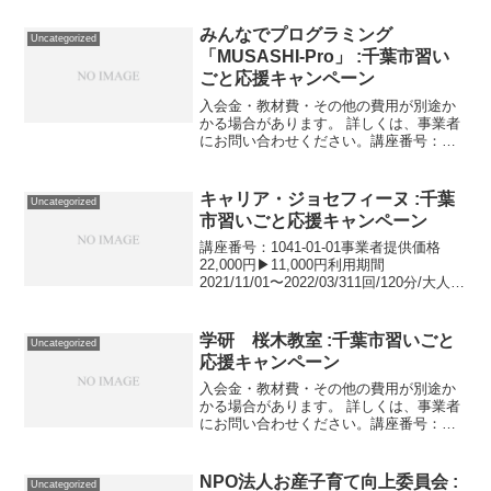
▶10,000円利用期間 2021/11/01〜
2022/03/31浴衣の着付けから...
みんなでプログラミング
Uncategorized
「MUSASHI-Pro」 :千葉市習い
ごと応援キャンペーン
入会金・教材費・その他の費用が別途か
かる場合があります。 詳しくは、事業者
にお問い合わせください。講座番号：
1430-01-01利用期間 2021/11/01〜
2022/03/31Pythonプログラミング月4回
（週1回）／60分／中学生対...
キャリア・ジョセフィーヌ :千葉
Uncategorized
市習いごと応援キャンペーン
講座番号：1041-01-01事業者提供価格
22,000円▶11,000円利用期間
2021/11/01〜2022/03/311回/120分/大人対
象。講座番号：1041-01-02事業者提供価
格77,000円▶38,500円利用期間 20...
学研 桜木教室 :千葉市習いごと
Uncategorized
応援キャンペーン
入会金・教材費・その他の費用が別途か
かる場合があります。 詳しくは、事業者
にお問い合わせください。講座番号：
1271-01-01利用期間 2021/11/01〜
2022/03/31さんすう・こくご（週1回）/
幼児対象。講座番号：1271-0...
NPO法人お産子育て向上委員会 :
Uncategorized