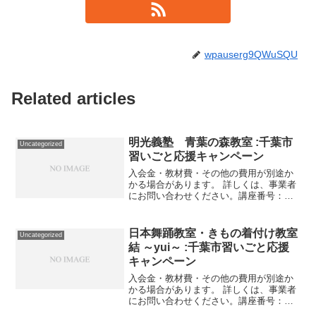
wpauserg9QWuSQU
Related articles
明光義塾 青葉の森教室 :千葉市
Uncategorized
習いごと応援キャンペーン
入会金・教材費・その他の費用が別途か
かる場合があります。 詳しくは、事業者
にお問い合わせください。講座番号：
1166-02-01事業者提供価格48,400円
▶24,200円利用期間 2021/11/01〜
2022/03/31授業月16回/9...
日本舞踊教室・きもの着付け教室
Uncategorized
結 ～yui～ :千葉市習いごと応援
キャンペーン
入会金・教材費・その他の費用が別途か
かる場合があります。 詳しくは、事業者
にお問い合わせください。講座番号：
1093-01-01事業者提供価格20,000円