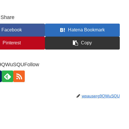
Share
Facebook
Hatena Bookmark
Pinterest
Copy
9QWuSQUFollow
wpauserg9QWuSQU