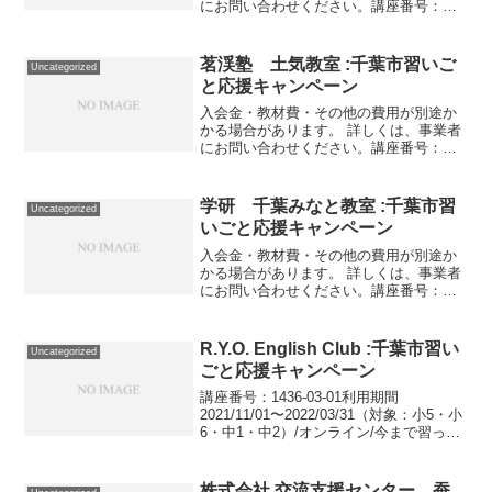
にお問い合わせください。講座番号：
1375-04-01利用期間 2021/11/01〜
2022/03/31習いごとキャンペーン期間中
に正会員登録される場合、入会金16...
茗渓塾 土気教室 :千葉市習いご
Uncategorized
と応援キャンペーン
入会金・教材費・その他の費用が別途か
かる場合があります。 詳しくは、事業者
にお問い合わせください。講座番号：
1054-03-01利用期間 2021/11/01〜
2022/03/31週１回 60分 国語+算数
「月謝制」。講座番号：1054-...
学研 千葉みなと教室 :千葉市習
Uncategorized
いごと応援キャンペーン
入会金・教材費・その他の費用が別途か
かる場合があります。 詳しくは、事業者
にお問い合わせください。講座番号：
1706-01-01利用期間 2021/12/01〜
2022/03/31さんすう・こくご（月2回）/
幼児対象。講座番号：1706-0...
R.Y.O. English Club :千葉市習い
Uncategorized
ごと応援キャンペーン
講座番号：1436-03-01利用期間
2021/11/01〜2022/03/31（対象：小5・小
6・中1・中2）/オンライン/今まで習った
英語の実力を試してみませんか？テスト
の内容からお子様の得意と苦手を分析し
ます。保護者様に内容をお伝え...
株式会社 交流支援センター 蚕