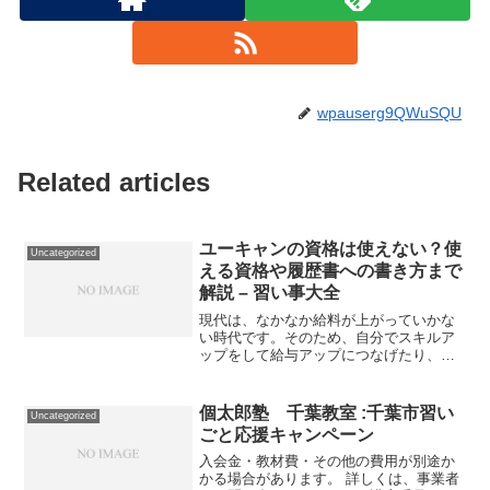
wpauserg9QWuSQU
Related articles
ユーキャンの資格は使えない？使
Uncategorized
える資格や履歴書への書き方まで
解説 – 習い事大全
現代は、なかなか給料が上がっていかな
い時代です。そのため、自分でスキルア
ップをして給与アップにつなげたり、転
職してより給与が高い職場へ移る必要が
あります。資格を取得して、次のステー
ジに進もうと考えている人も多いのでは
個太郎塾 千葉教室 :千葉市習い
Uncategorized
ないでしょうか。資格とい...
ごと応援キャンペーン
入会金・教材費・その他の費用が別途か
かる場合があります。 詳しくは、事業者