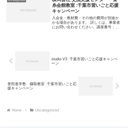
Uncategorized
糸会館教室 :千葉市習いごと応援
キャンペーン
入会金・教材費・その他の費用が別途か
かる場合があります。 詳しくは、事業者
にお問い合わせください。講座番号：
1227-01-01利用期間 2021/11/01〜
2022/03/31開催場所：全国農業協同組合
連合会 千葉県本部（蚕糸会館 2F...
studio V3 :千葉市習いごと応援キャンペ
ーン
誉田進学塾 鎌取教室 :千葉市習いごと応
援キャンペーン
Home
Uncategorized