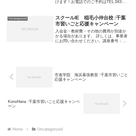
けます！お電話でのご予約はTEL.043-
290-92273密への対策を徹底しています！
安心してご利用ください！ 月会費2,700
円(税抜)と低価格ながら営業時間内で...
スクールIE 稲毛小仲台校 :千葉
Uncategorized
市習いごと応援キャンペーン
入会金・教材費・その他の費用が別途か
かる場合があります。 詳しくは、事業者
にお問い合わせください。講座番号：
1140-02-01事業者提供価格50,080円
▶25,040円利用期間 2021/11/01〜
2022/03/31入会金＋【小5】...
市進学院 海浜幕張教室 :千葉市習いごと
応援キャンペーン
KonoHana :千葉市習いごと応援キャンペ
ーン
Home
Uncategorized