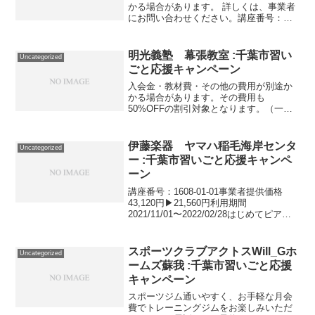
かる場合があります。 詳しくは、事業者
にお問い合わせください。講座番号：
1512-01-01利用期間 2021/11/01〜
2022/03/31卓球教室/週１回(全４回)/１８
歳以上対象。講座番号：151...
明光義塾 幕張教室 :千葉市習い
Uncategorized
ごと応援キャンペーン
入会金・教材費・その他の費用が別途か
かる場合があります。その費用も
50%OFFの割引対象となります。（一部
を除く）詳しくは、事業者にお問い合わ
せください。講座・サービス番号：711-
01-01事業者提供価格59,400円▶29,700円
伊藤楽器 ヤマハ稲毛海岸センタ
Uncategorized
利用...
ー :千葉市習いごと応援キャンペ
ーン
講座番号：1608-01-01事業者提供価格
43,120円▶21,560円利用期間
2021/11/01〜2022/02/28はじめてピアノ
に触れる4歳～小学生向けの「はじめてコ
ース」/1レッスン30分 月3回 ※教材費は
実費となります。講...
スポーツクラブアクトスWill_Gホ
Uncategorized
ームズ蘇我 :千葉市習いごと応援
キャンペーン
スポーツジム通いやすく、お手軽な月会
費でトレーニングジムをお楽しみいただ