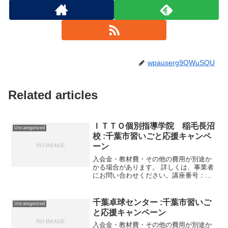
wpauserg9QWuSQU
Related articles
ＩＴＴＯ個別指導学院 稲毛長沼
Uncategorized
校 :千葉市習いごと応援キャンペ
ーン
入会金・教材費・その他の費用が別途か
かる場合があります。 詳しくは、事業者
にお問い合わせください。講座番号：
1446-01-01事業者提供価格50,900円
▶25,450円利用期間 2021/11/01〜
2022/03/31中３生対象 公立...
千葉卓球センター :千葉市習いご
Uncategorized
と応援キャンペーン
入会金・教材費・その他の費用が別途か