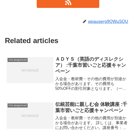
wpauserg9QWuSQU
Related articles
ＡＤＹＳ（英語のディスレクシ
Uncategorized
ア） :千葉市習いごと応援キャン
ペーン
入会金・教材費・その他の費用が別途か
かる場合があります。その費用も
50%OFFの割引対象となります。（一部
を除く）詳しくは、事業者にお問い合わ
せください。講座・サービス番号：034-
02-01利用期間 2020/10/12〜2021/05/...
伝統芸能に親しむ会 体験講座 :千
Uncategorized
葉市習いごと応援キャンペーン
入会金・教材費・その他の費用が別途か
かる場合があります。 詳しくは、事業者
にお問い合わせください。講座番号：
1660-01-01利用期間 2022/03/01〜