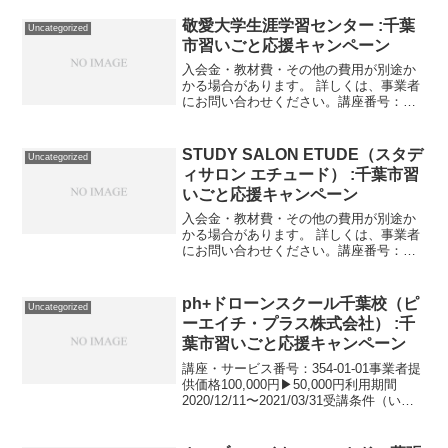
2022/03/31日本舞踊月2回／45分／子ども
～大人講座番号：1660-01...
敬愛大学生涯学習センター :千葉
Uncategorized
市習いごと応援キャンペーン
入会金・教材費・その他の費用が別途か
かる場合があります。 詳しくは、事業者
にお問い合わせください。講座番号：
1137-01-01利用期間 2022/01/14〜
2022/03/25講師：ゾトール・ナオミ／金
曜7:40～8:20（40分）／全...
STUDY SALON ETUDE（スタデ
Uncategorized
ィサロン エチュード） :千葉市習
いごと応援キャンペーン
入会金・教材費・その他の費用が別途か
かる場合があります。 詳しくは、事業者
にお問い合わせください。講座番号：
1527-02-01利用期間 2021/11/01〜
2022/03/31週1日 1回90分。講座番号：
1527-02-02事業者提供...
ph+ドローンスクール千葉校（ピ
Uncategorized
ーエイチ・プラス株式会社） :千
葉市習いごと応援キャンペーン
講座・サービス番号：354-01-01事業者提
供価格100,000円▶50,000円利用期間
2020/12/11〜2021/03/31受講条件（いず
れか1項目以上）： ・DJI ドローンの操縦
経験 ・レース用ドローンの操縦経験 ・大