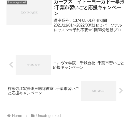
型産業...
カーブス イトーヨーカドー幕張
Uncategorized
:千葉市習いごと応援キャンペー
ン
講座番号：1374-08-01利用期間
2021/11/01〜2022/03/31セミパーソナル
レッスン☆予約不要☆1回30分運動プログ
ラム ※受付は1月末まで講座番号：1374-
08-02利用期間 2021/11/01〜2022/03/3...
エルヴェ学院 千城台校 :千葉市習いごと
応援キャンペーン
杵家弥江宏長唄三味線教室 :千葉市習いご
と応援キャンペーン
Home
Uncategorized