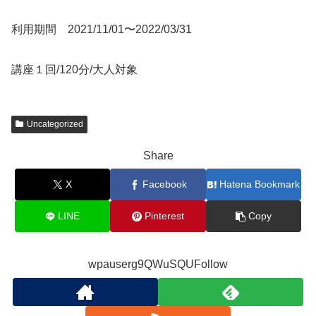
利用期間 2021/11/01〜2022/03/31
講座１回/120分/大人対象
Uncategorized
Share
X
Facebook
Hatena Bookmark
LINE
Pinterest
Copy
wpauserg9QWuSQUFollow