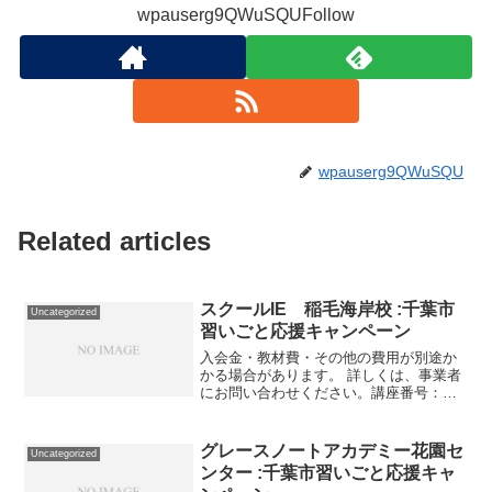
wpauserg9QWuSQUFollow
wpauserg9QWuSQU
Related articles
スクールIE 稲毛海岸校 :千葉市
Uncategorized
習いごと応援キャンペーン
入会金・教材費・その他の費用が別途か
かる場合があります。 詳しくは、事業者
にお問い合わせください。講座番号：
1140-01-01事業者提供価格50,080円
▶25,040円利用期間 2021/11/01〜
2022/03/31入会金＋【小5】...
グレースノートアカデミー花園セ
Uncategorized
ンター :千葉市習いごと応援キャ