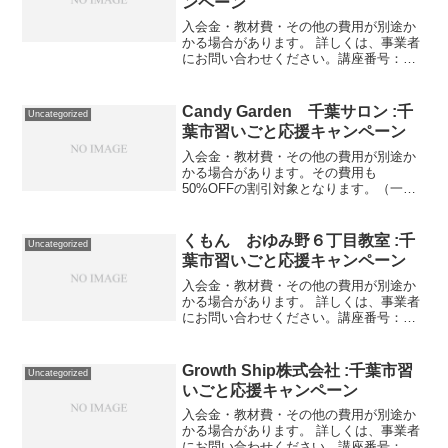
ンペーン
入会金・教材費・その他の費用が別途か
かる場合があります。 詳しくは、事業者
にお問い合わせください。講座番号：
1005-01-01事業者提供価格29,260円
▶14,630円利用期間 2021/11/01〜
2022/03/31ピアノ初級 未就...
Candy Garden 千葉サロン :千
Uncategorized
葉市習いごと応援キャンペーン
入会金・教材費・その他の費用が別途か
かる場合があります。その費用も
50%OFFの割引対象となります。（一部
を除く）詳しくは、事業者にお問い合わ
せください。講座・サービス番号：022-
01-01事業者提供価格35,640円▶17,820円
くもん おゆみ野６丁目教室 :千
Uncategorized
利用...
葉市習いごと応援キャンペーン
入会金・教材費・その他の費用が別途か
かる場合があります。 詳しくは、事業者
にお問い合わせください。講座番号：
1214-01-01利用期間 2021/11/01〜
2022/03/31月７回（週２回）/30分/幼児・
小学生対象。講座番号：121...
Growth Ship株式会社 :千葉市習
Uncategorized
いごと応援キャンペーン
入会金・教材費・その他の費用が別途か
かる場合があります。 詳しくは、事業者
にお問い合わせください。講座番号：