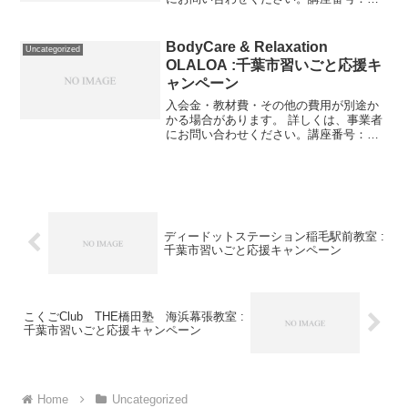
1167-01-01事業者提供価格100,000円
▶50,000円利用期間 2021/11/06〜
2021/11/27土曜午前コース...
BodyCare & Relaxation
Uncategorized
OLALOA :千葉市習いごと応援キ
ャンペーン
入会金・教材費・その他の費用が別途か
かる場合があります。 詳しくは、事業者
にお問い合わせください。講座番号：
1803-01-01利用期間 2021/12/10〜
2021/12/10第2土曜／60〜90分／大人対
象。講座番号：1803-01-...
ディードットステーション稲毛駅前教室 :
千葉市習いごと応援キャンペーン
こくごClub THE橋田塾 海浜幕張教室 :
千葉市習いごと応援キャンペーン
Home
Uncategorized