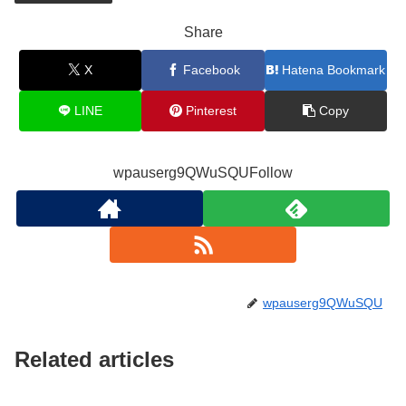
Share
X
Facebook
Hatena Bookmark
LINE
Pinterest
Copy
wpauserg9QWuSQUFollow
wpauserg9QWuSQU
Related articles