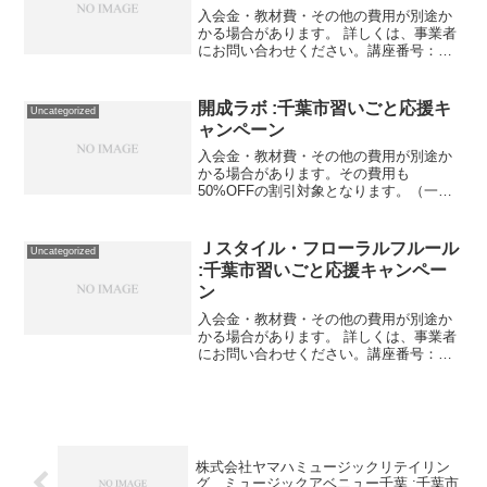
入会金・教材費・その他の費用が別途か
かる場合があります。 詳しくは、事業者
にお問い合わせください。講座番号：
1782-01-01事業者提供価格37,400円
▶18,700円利用期間 2021/12/01〜
2022/03/31プライベートレッ...
開成ラボ :千葉市習いごと応援キ
Uncategorized
ャンペーン
入会金・教材費・その他の費用が別途か
かる場合があります。その費用も
50%OFFの割引対象となります。（一部
を除く）詳しくは、事業者にお問い合わ
せください。講座・サービス番号：596-
01-01利用期間 2021/01/01〜2021/03/...
Ｊスタイル・フローラルフルール
Uncategorized
:千葉市習いごと応援キャンペー
ン
入会金・教材費・その他の費用が別途か
かる場合があります。 詳しくは、事業者
にお問い合わせください。講座番号：
1019-01-01事業者提供価格65,000円
▶32,500円利用期間 2021/11/01〜
2022/03/31資格取得に必要な...
株式会社ヤマハミュージックリテイリン
グ ミュージックアベニュー千葉 :千葉市