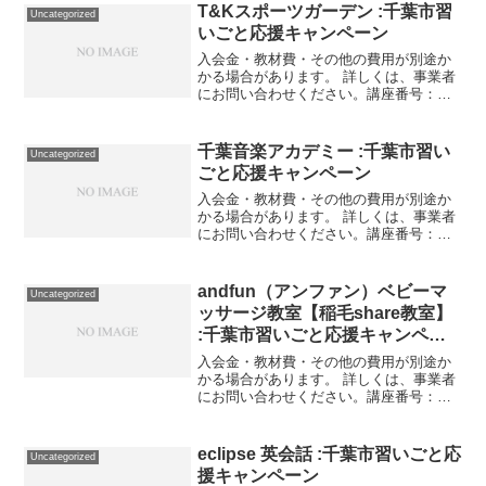
T&Kスポーツガーデン :千葉市習
Uncategorized
いごと応援キャンペーン
入会金・教材費・その他の費用が別途か
かる場合があります。 詳しくは、事業者
にお問い合わせください。講座番号：
1809-01-01利用期間 2021/12/01〜
2022/03/31テニス月4回（週1回）/60分/5
歳～小学3年。講座番号：1...
千葉音楽アカデミー :千葉市習い
Uncategorized
ごと応援キャンペーン
入会金・教材費・その他の費用が別途か
かる場合があります。 詳しくは、事業者
にお問い合わせください。講座番号：
1615-01-01利用期間 2021/11/01〜
2022/03/31リトミック月3回（週1回）／
45分／1歳対象講座番号：161...
andfun（アンファン）ベビーマ
Uncategorized
ッサージ教室【稲毛share教室】
:千葉市習いごと応援キャンペー
ン
入会金・教材費・その他の費用が別途か
かる場合があります。 詳しくは、事業者
にお問い合わせください。講座番号：
1298-01-01利用期間 2021/11/01〜
2022/03/31グループレッスン全4回/1回
初回のみ適用。講座番号：129...
eclipse 英会話 :千葉市習いごと応
Uncategorized
援キャンペーン