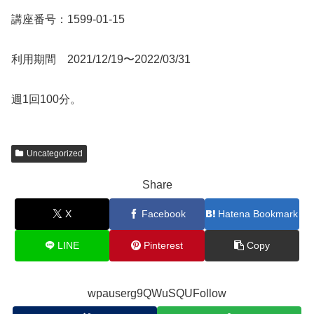
講座番号：1599-01-15
利用期間 2021/12/19〜2022/03/31
週1回100分。
Uncategorized
Share
X
Facebook
Hatena Bookmark
LINE
Pinterest
Copy
wpauserg9QWuSQUFollow