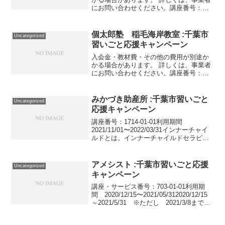
にお問い合わせください。講座番号：
1059-02-01事業者提供価格89,100円
▶44,550円利用期間 2021/11/01〜
2022/03/31個別指導 英語2...
個太郎塾 稲毛海岸教室 :千葉市
Uncategorized
習いごと応援キャンペーン
入会金・教材費・その他の費用が別途か
かる場合があります。 詳しくは、事業者
にお問い合わせください。講座番号：
1375-08-01利用期間 2021/11/01〜
2022/03/31習いごとキャンペーン期間中
に正会員登録される場合、入会金16...
みかづき助産所 :千葉市習いごと
Uncategorized
応援キャンペーン
講座番号：1714-01-01利用期間
2021/11/01〜2022/03/31インナーチャイ
ルドとは。インナーチャイルドセラピー
プチ体験。講座番号：1714-01-02事業者
提供価格30,000円▶15,000円利用期間
2021/11...
アメシスト :千葉市習いごと応援
Uncategorized
キャンペーン
講座・サービス番号：703-01-01利用期
間 2020/12/15〜2021/05/312020/12/15
～2021/5/31 ※ただし 2021/3/8までに
利用者からの支払いが完了するもの。講
座・サービス番号：703-01-02利用...