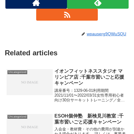
wpauserg9QWuSQU
Related articles
イオンフィットネススタジオ マ
Uncategorized
リンピア店 :千葉市習いごと応援
キャンペーン
講座番号：1329-06-01利用期間
2021/11/01〜2022/03/31女性専用初心者
向け30分サーキットトレーニング／全営
業時間利用可能／大人対象。講座番号：
1329-06-02利用期間 2021/11/01〜
2022/03/3...
ESOH個伸塾 新検見川教室 :千
Uncategorized
葉市習いごと応援キャンペーン
入会金・教材費・その他の費用が別途か
かる場合があります。 詳しくは、事業者