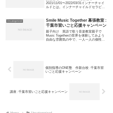
2021/11/01〜2022/03/31インナーチャイ
ルドとは。インナーチャイルドセラピー
プチ体験。講座番号：1714-01-02事業者
提供価格30,000円▶15,000円利用期間
2021/11...
Smile Music Together 幕張教室 :
Uncategorized
千葉市習いごと応援キャンペーン
親子向け 英語で歌う音楽教室親子で
Music Togetherの世界を体験してみよう
自由な雰囲気の中で、一人一人の個性を
大切にしています。音源教材があるので
家でも親子で歌や踊り楽しめる！パパと
お子さまの参加も増えてます♪家族みんな
で楽しめる...
個別指導のONE塾 作新台校 :千葉市習
いごと応援キャンペーン
講座 :千葉市習いごと応援キャンペーン
Home
Uncategorized