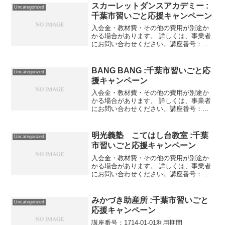
対象講座番号：1692-01-...
スカーレットダンスアカデミー :
Uncategorized
千葉市習いごと応援キャンペーン
入会金・教材費・その他の費用が別途か
かる場合があります。 詳しくは、事業者
にお問い合わせください。講座番号：
1559-01-01利用期間 2021/11/01〜
2022/03/31社交ダンス月4回(週1回)/55分/
参加人数が1人の場合25...
BANG BANG :千葉市習いごと応
Uncategorized
援キャンペーン
入会金・教材費・その他の費用が別途か
かる場合があります。 詳しくは、事業者
にお問い合わせください。講座番号：
1712-01-01事業者提供価格99,000円
▶49,500円利用期間 2021/11/01〜
2022/03/31月12回（週3回...
明光義塾 こてはし台教室 :千葉
Uncategorized
市習いごと応援キャンペーン
入会金・教材費・その他の費用が別途か
かる場合があります。 詳しくは、事業者
にお問い合わせください。講座番号：
1136-01-01事業者提供価格97,680円
▶48,840円利用期間 2021/12/01〜
2022/02/2890分授業24回...
みかづき助産所 :千葉市習いごと
Uncategorized
応援キャンペーン
講座番号：1714-01-01利用期間