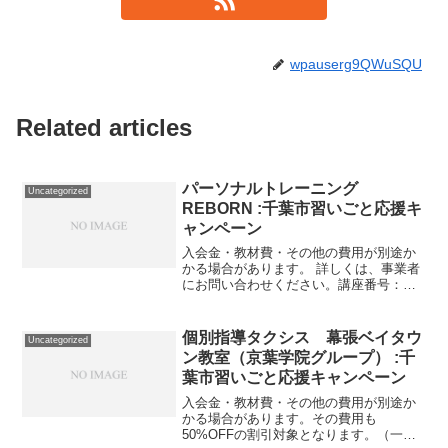
wpauserg9QWuSQU
Related articles
パーソナルトレーニング
Uncategorized
REBORN :千葉市習いごと応援キ
ャンペーン
入会金・教材費・その他の費用が別途か
かる場合があります。 詳しくは、事業者
にお問い合わせください。講座番号：
1621-01-01事業者提供価格99,000円
▶49,500円利用期間 2021/11/01〜
2022/03/3130分パーソナル...
個別指導タクシス 幕張ベイタウ
Uncategorized
ン教室（京葉学院グループ） :千
葉市習いごと応援キャンペーン
入会金・教材費・その他の費用が別途か
かる場合があります。その費用も
50%OFFの割引対象となります。（一部