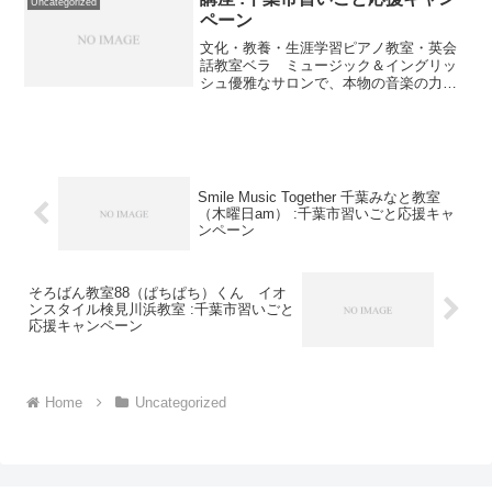
Uncategorized
ペーン
文化・教養・生涯学習ピアノ教室・英会
話教室ベラ ミュージック＆イングリッ
シュ優雅なサロンで、本物の音楽の力
を。千葉市花見川区幕張本郷２－２９－
２０TEL:043-274-5175文化・教養・生涯
学習生涯学習AIRIS生涯学習AIRIS法人
設...
Smile Music Together 千葉みなと教室
（木曜日am） :千葉市習いごと応援キャ
ンペーン
そろばん教室88（ぱちぱち）くん イオ
ンスタイル検見川浜教室 :千葉市習いごと
応援キャンペーン
Home
Uncategorized