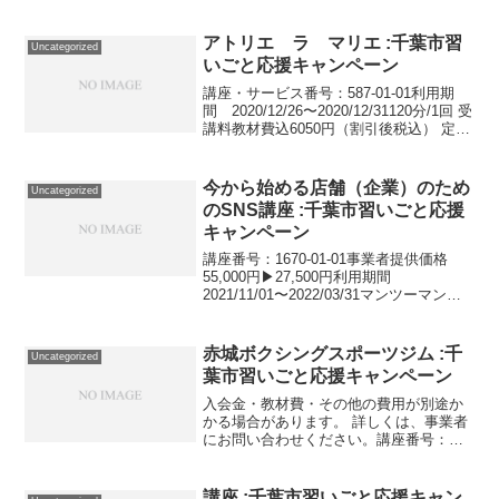
を除く）詳しくは、事業者にお問い合わ
せください。講座・サービス番号：126-
17-01事業者提供価格22,550円▶11,275円
アトリエ ラ マリエ :千葉市習
Uncategorized
利用...
いごと応援キャンペーン
講座・サービス番号：587-01-01利用期
間 2020/12/26〜2020/12/31120分/1回 受
講料教材費込6050円（割引後税込） 定員
になり次第終了 レッスン日程・ご予約は
ホームページのフラワー日程をご確認く
ださい。講座・サ...
今から始める店舗（企業）のため
Uncategorized
のSNS講座 :千葉市習いごと応援
キャンペーン
講座番号：1670-01-01事業者提供価格
55,000円▶27,500円利用期間
2021/11/01〜2022/03/31マンツーマン
SNS講座/全2回/1回120分。昨今のSNS事
情。twitter、Facebook、Instagra...
赤城ボクシングスポーツジム :千
Uncategorized
葉市習いごと応援キャンペーン
入会金・教材費・その他の費用が別途か
かる場合があります。 詳しくは、事業者
にお問い合わせください。講座番号：
1401-01-01事業者提供価格28,500円
▶14,250円利用期間 2021/11/01〜
2022/03/31週５～6回／2時...
講座 :千葉市習いごと応援キャン