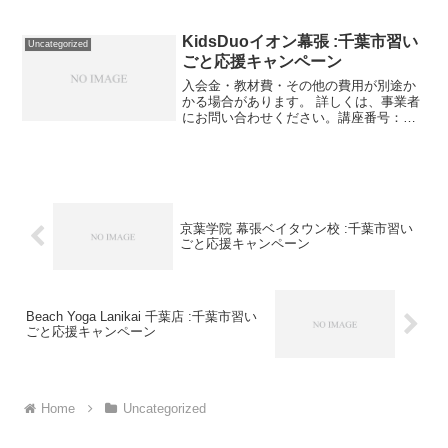
1560-01-01利用期間 2021/11/01〜
2022/03/31小学１～６年生 １：２個別
指導（９０分） ４コマ講座番号：1...
KidsDuoイオン幕張 :千葉市習い
Uncategorized
ごと応援キャンペーン
入会金・教材費・その他の費用が別途か
かる場合があります。 詳しくは、事業者
にお問い合わせください。講座番号：
1479-02-01事業者提供価格72,600円
▶36,300円利用期間 2021/11/01〜
2022/03/31英語学童週３回/...
京葉学院 幕張ベイタウン校 :千葉市習い
ごと応援キャンペーン
Beach Yoga Lanikai 千葉店 :千葉市習い
ごと応援キャンペーン
Home
Uncategorized