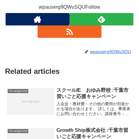
wpauserg9QWuSQUFollow
wpauserg9QWuSQU
Related articles
スクールIE おゆみ野校 :千葉市
Uncategorized
習いごと応援キャンペーン
入会金・教材費・その他の費用が別途か
かる場合があります。 詳しくは、事業者
にお問い合わせください。講座番号：
1366-01-01事業者提供価格28,080円
▶14,040円利用期間 2021/11/01〜
2022/03/31個別指導8コマ/...
Growth Ship株式会社 :千葉市習
Uncategorized
いごと応援キャンペーン