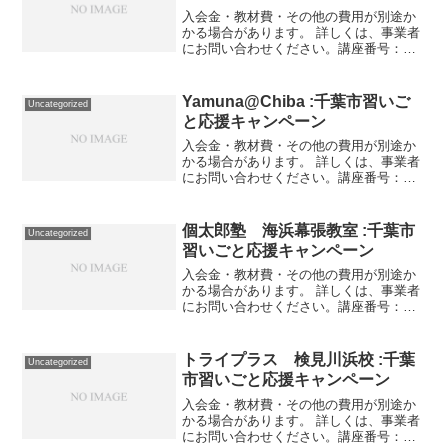
入会金・教材費・その他の費用が別途か
かる場合があります。 詳しくは、事業者
にお問い合わせください。講座番号：
1167-01-01事業者提供価格100,000円
▶50,000円利用期間 2021/11/06〜
2021/11/27土曜午前コース...
Yamuna@Chiba :千葉市習いご
Uncategorized
と応援キャンペーン
入会金・教材費・その他の費用が別途か
かる場合があります。 詳しくは、事業者
にお問い合わせください。講座番号：
1554-01-01事業者提供価格34,000円
▶17,000円利用期間 2021/11/01〜
2022/03/31肩こり・腰痛・膝...
個太郎塾 海浜幕張教室 :千葉市
Uncategorized
習いごと応援キャンペーン
入会金・教材費・その他の費用が別途か
かる場合があります。 詳しくは、事業者
にお問い合わせください。講座番号：
1375-05-01利用期間 2021/11/01〜
2022/03/31習いごとキャンペーン期間中
に正会員登録される場合、入会金16...
トライプラス 検見川浜校 :千葉
Uncategorized
市習いごと応援キャンペーン
入会金・教材費・その他の費用が別途か
かる場合があります。 詳しくは、事業者
にお問い合わせください。講座番号：