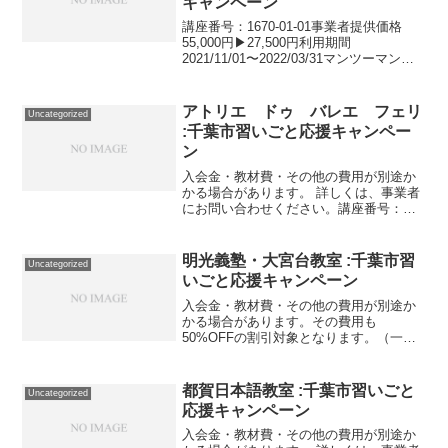
キャンペーン
講座番号：1670-01-01事業者提供価格
55,000円▶27,500円利用期間
2021/11/01〜2022/03/31マンツーマン
SNS講座/全2回/1回120分。昨今のSNS事
情。twitter、Facebook、Instagra...
アトリエ ドゥ バレエ フェリ
Uncategorized
:千葉市習いごと応援キャンペー
ン
入会金・教材費・その他の費用が別途か
かる場合があります。 詳しくは、事業者
にお問い合わせください。講座番号：
1051-01-01事業者提供価格28,600円
▶14,300円利用期間 2021/11/01〜
2022/03/31バレエ月４回（週...
明光義塾・大宮台教室 :千葉市習
Uncategorized
いごと応援キャンペーン
入会金・教材費・その他の費用が別途か
かる場合があります。その費用も
50%OFFの割引対象となります。（一部
を除く）詳しくは、事業者にお問い合わ
せください。講座・サービス番号：250-
01-01事業者提供価格92,400円▶46,200円
都賀日本語教室 :千葉市習いごと
Uncategorized
利用...
応援キャンペーン
入会金・教材費・その他の費用が別途か