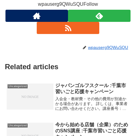
wpauserg9QWuSQUFollow
wpauserg9QWuSQU
Related articles
ジャパンゴルフスクール :千葉市
Uncategorized
習いごと応援キャンペーン
入会金・教材費・その他の費用が別途か
かる場合があります。 詳しくは、事業者
にお問い合わせください。講座番号：
1470-01-01利用期間 2021/11/01〜
2022/03/31ゴルフレッスン月3or４回（3
か月で10回）／90分／大人対...
今から始める店舗（企業）のため
Uncategorized
のSNS講座 :千葉市習いごと応援