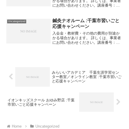
かる場合があります。 詳しくは、事業者
にお問い合わせください。講座番号：
1242-01-01事業者提供価格70,000円
▶35,000円利用期間 2022/01/01〜
2022/03/31授業料60,00...
鍼灸ナオルーム :千葉市習いごと
Uncategorized
応援キャンペーン
入会金・教材費・その他の費用が別途か
かる場合があります。 詳しくは、事業者
にお問い合わせください。講座番号：
1397-01-01利用期間 2021/11/01〜
2022/03/31お灸を使った健康体験 1回1
時間程度。講座番号：1397-0...
みらいいアカデミア 千葉生涯学習セン
ター教室／オンライン教室 :千葉市習いご
と応援キャンペーン
イオンキッズスクール おゆみ野店 :千葉
市習いごと応援キャンペーン
Home
Uncategorized