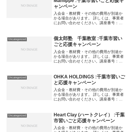
Mamippe :千葉市習いごと応援キ
ャンペーン
入会金・教材費・その他の費用が別途か
かる場合があります。 詳しくは、事業者
にお問い合わせください。講座番号：
1525-01-01利用期間 2021/11/01〜
2022/03/31料理教室月１回。講座番号：
1525-01-02利用期間 20...
個太郎塾 千葉教室 :千葉市習い
Uncategorized
ごと応援キャンペーン
入会金・教材費・その他の費用が別途か
かる場合があります。 詳しくは、事業者
にお問い合わせください。講座番号：
1375-04-01利用期間 2021/11/01〜
2022/03/31習いごとキャンペーン期間中
に正会員登録される場合、入会金16...
OHKA HOLDINGS :千葉市習いご
Uncategorized
と応援キャンペーン
入会金・教材費・その他の費用が別途か
かる場合があります。 詳しくは、事業者
にお問い合わせください。講座番号：
1371-01-01利用期間 2021/11/01〜
2022/03/31千葉市に多数コイン事業を展
開している投資家から学ぶ講習会（1...
Heart Clay (ハートクレイ） :千葉
Uncategorized
市習いごと応援キャンペーン
入会金・教材費・その他の費用が別途か