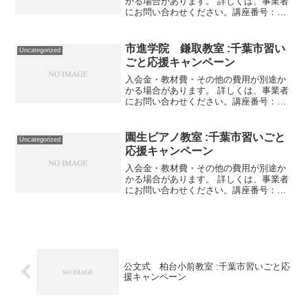
かる場合があります。 詳しくは、事業者
にお問い合わせください。講座番号：
1101-01-01利用期間 2021/11/01〜
2022/03/31フラワーコース体験レッスン
（１回）/2時間/大人対象。講座番...
市進学院 鎌取教室 :千葉市習い
Uncategorized
ごと応援キャンペーン
入会金・教材費・その他の費用が別途か
かる場合があります。 詳しくは、事業者
にお問い合わせください。講座番号：
1529-06-01事業者提供価格20,240円
▶10,120円利用期間 2021/11/01〜
2021/12/31パンセフロンティ...
園生ピアノ教室 :千葉市習いごと
Uncategorized
応援キャンペーン
入会金・教材費・その他の費用が別途か
かる場合があります。 詳しくは、事業者
にお問い合わせください。講座番号：
1231-01-01利用期間 2021/11/01〜
2022/03/31ピアノ個人レッスン/月3回，
各30分/未就学児。講座番号：1...
公文式 柏台小前教室 :千葉市習いごと応
援キャンペーン