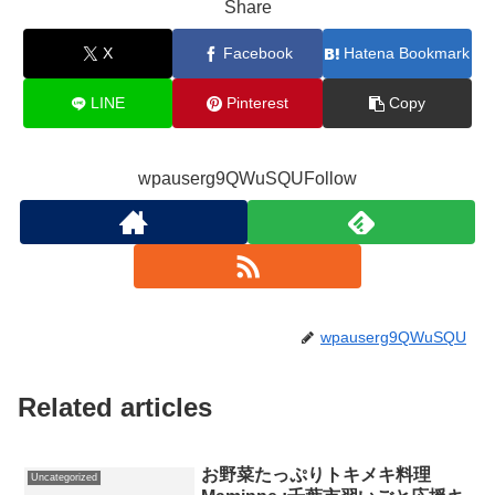
Share
X
Facebook
Hatena Bookmark
LINE
Pinterest
Copy
wpauserg9QWuSQUFollow
wpauserg9QWuSQU
Related articles
お野菜たっぷりトキメキ料理
Uncategorized