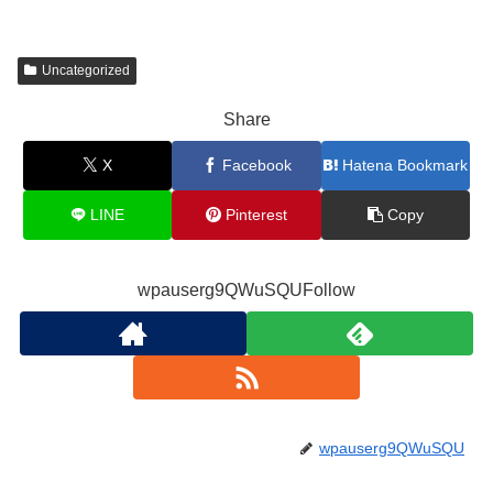
Uncategorized
Share
X
Facebook
Hatena Bookmark
LINE
Pinterest
Copy
wpauserg9QWuSQUFollow
wpauserg9QWuSQU