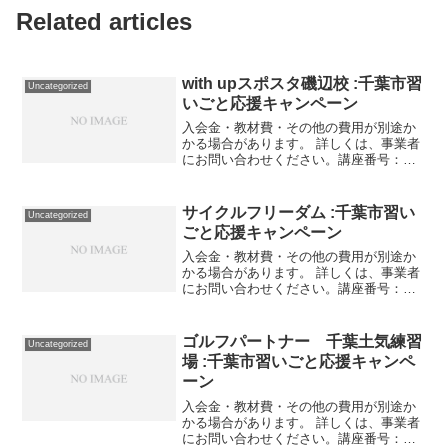
Related articles
with upスポスタ磯辺校 :千葉市習
Uncategorized
いごと応援キャンペーン
入会金・教材費・その他の費用が別途か
かる場合があります。 詳しくは、事業者
にお問い合わせください。講座番号：
1376-03-01利用期間 2021/11/01〜
2022/03/31スポーツ教室 月3回／50分／
小学生対象 月曜日 ①チャレン...
サイクルフリーダム :千葉市習い
Uncategorized
ごと応援キャンペーン
入会金・教材費・その他の費用が別途か
かる場合があります。 詳しくは、事業者
にお問い合わせください。講座番号：
1657-01-01利用期間 2021/11/01〜
2022/03/31洗車講習1回/30分程度講座番
号：1657-01-02利用期...
ゴルフパートナー 千葉土気練習
Uncategorized
場 :千葉市習いごと応援キャンペ
ーン
入会金・教材費・その他の費用が別途か
かる場合があります。 詳しくは、事業者
にお問い合わせください。講座番号：