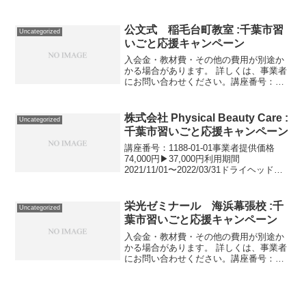
1596-01-01利用期間 2021/11/01〜
2022/03/31ゴルフスクールの平日昼のみ
会員。講座番号：1596-01-0...
公文式 稲毛台町教室 :千葉市習
Uncategorized
いごと応援キャンペーン
入会金・教材費・その他の費用が別途か
かる場合があります。 詳しくは、事業者
にお問い合わせください。講座番号：
1518-01-01利用期間 2021/11/01〜
2022/03/31国語。講座番号：1518-01-02
利用期間 2021/11...
株式会社 Physical Beauty Care :
Uncategorized
千葉市習いごと応援キャンペーン
講座番号：1188-01-01事業者提供価格
74,000円▶37,000円利用期間
2021/11/01〜2022/03/31ドライヘッドス
パPBCセミナー ベーシックコース/７時
間（昼食時間込み）/美容師、エステティ
シャン、ヨガインストラ...
栄光ゼミナール 海浜幕張校 :千
Uncategorized
葉市習いごと応援キャンペーン
入会金・教材費・その他の費用が別途か
かる場合があります。 詳しくは、事業者
にお問い合わせください。講座番号：
1672-12-01利用期間 2021/11/01〜
2022/01/31グループ指導週１回/算国60分
ずつ/小3対象講座番号：167...