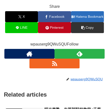
Share
X
Facebook
Hatena Bookmark
LINE
Pinterest
Copy
wpauserg9QWuSQUFollow
wpauserg9QWuSQU
Related articles