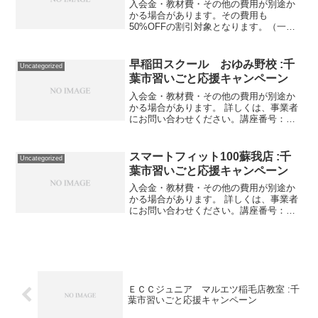
入会金・教材費・その他の費用が別途か
かる場合があります。その費用も
50%OFFの割引対象となります。（一部
を除く）詳しくは、事業者にお問い合わ
せください。講座・サービス番号：327-
05-01事業者提供価格33,000円▶16,500円
早稲田スクール おゆみ野校 :千
Uncategorized
利用...
葉市習いごと応援キャンペーン
入会金・教材費・その他の費用が別途か
かる場合があります。 詳しくは、事業者
にお問い合わせください。講座番号：
1627-01-01利用期間 2021/11/01〜
2022/03/311科目 月4回/80分講座番号：
1627-01-02利用期間...
スマートフィット100蘇我店 :千
Uncategorized
葉市習いごと応援キャンペーン
入会金・教材費・その他の費用が別途か
かる場合があります。 詳しくは、事業者
にお問い合わせください。講座番号：
1081-01-01事業者提供価格34,100円
▶17,050円利用期間 2021/11/01〜
2022/03/3124時間、ジム施...
ＥＣＣジュニア マルエツ稲毛店教室 :千
葉市習いごと応援キャンペーン