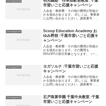
明光義塾 作草部駅前教室 :千葉
Uncategorized
市習いごと応援キャンペーン
入会金・教材費・その他の費用が別途か
かる場合があります。 詳しくは、事業者
にお問い合わせください。講座番号：
1353-01-01利用期間 2021/11/01〜
2022/03/311:3の個別指導授業／月4回
（週1回）／1コマ45分／小1～...
Scoop Education Academy お
Uncategorized
ゆみ野校 :千葉市習いごと応援キ
ャンペーン
入会金・教材費・その他の費用が別途か
かる場合があります。その費用も
50%OFFの割引対象となります。（一部
を除く）詳しくは、事業者にお問い合わ
せください。講座・サービス番号：482-
03-01事業者提供価格29,700円▶14,850円
ヨガソルナ :千葉市習いごと応援
Uncategorized
利用...
キャンペーン
入会金・教材費・その他の費用が別途か
かる場合があります。 詳しくは、事業者
にお問い合わせください。講座番号：
1377-01-01事業者提供価格100,000円
▶50,000円利用期間 2021/11/01〜
2022/03/26月４、5回（週...
石戸珠算学園 千葉中央教室 :千葉
Uncategorized
市習いごと応援キャンペーン