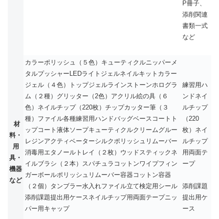
P冊子、
添削関連
書類一式
など
カラーポリッシュ（５色）キューティクルニッパーメ
タルプッシャーLEDライトジェルネイルキットカラー
ジェル（４色）トップジェルラインストーンホログラ
練習用ハ
ム（２種）グリッター（2色）アクリル絵の具（６
ンドネイ
色）ネイルチップ（220枚）チップカッター筆（３
ルチップ
種）ファイル各種練習用ハンドバッグベースコートト
（220
材
ップコート液体ソープキューティクルクリームグルー
枚）ネイ
料・
レジンアクティベーターシルクポリッシュリムーバー
ルチップ
用
消毒用エタノールトレイ（２枚）ウッドスティックネ
用両面テ
具・
イルブラシ（２本）スパチュラコットンワイプフィン
ープ
機器
ガーボールポリッシュリムーバー容器コットン容器
など
（２個）タンブラー水入れファイル立て検定用シール
添削課題
添削課題提出用ケースネイルチップ用両面テープニッ
提出用ケ
パー用キャップ
ース