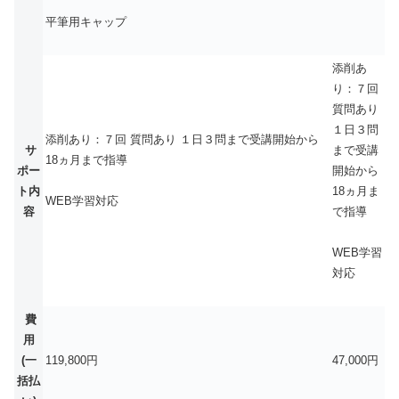
平筆用キャップ
添削あ
り：７回
質問あり
１日３問
添削あり：７回 質問あり １日３問まで受講開始から
サ
まで受講
18ヵ月まで指導
ポー
開始から
ト内
18ヵ月ま
WEB学習対応
容
で指導
WEB学習
対応
費
用
(一
119,800円
47,000円
括払