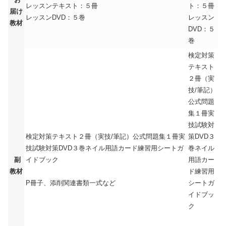
レッスンテキスト：５冊
ト：５冊
届け
レッスンDVD：５巻
レッスン
教材
DVD：５
巻
検定対策
テキスト
２冊（実
技/筆記）
公式問題
集１冊実
技試験対
検定対策テキスト２冊（実技/筆記）公式問題集１冊実
策DVD３
技試験対策DVD３巻ネイル用語カード練習用シートガ
巻ネイル
副
イドブック
用語カー
教材
ド練習用
シートガ
P冊子、添削関連書類一式など
イドブッ
ク