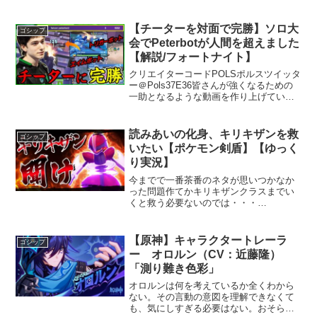
ターハンターワールド：アイスボーン」
「モンスターハンター2(ドス)」#モンハン
ライズ#大剣#テオテオテスカトルとの戦
【チーターを対面で完勝】ソロ大
ゴシップ
闘...
会でPeterbotが人間を超えました
【解説/フォートナイト】
クリエイターコードPOLSポルスツイッタ
ー＠Pols37E36皆さんが強くなるための
一助となるような動画を作り上げていき
ます！チャンネル登録や高評価、コメン
トなどぜひぜひお願いします動画の告知
やクリップ動画をのせるためのTwitterも
読みあいの化身、キリキザンを救
ゴシップ
やっ...
いたい【ポケモン剣盾】【ゆっく
り実況】
今までで一番茶番のネタが思いつかなか
った問題作てかキリキザンクラスまでい
くと救う必要ないのでは・・・
■Twitter→■サブチャンネル→■ED曲
「Ceiling Star」chair/ちぇあさんのサイ
ト…※この動画は【東方project】を...
【原神】キャラクタートレーラ
ゴシップ
ー オロルン（CV：近藤隆）
「測り難き色彩」
オロルンは何を考えているか全くわから
ない。その言動の意図を理解できなくて
も、気にしすぎる必要はない。おそら