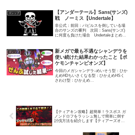
く、善意でやっているのだから。CVオロ
ルン——近藤隆ーーーーーーーーーーー
ーーーオープンワールドRPG『原神（げ
【アンダーテール】Sans(サンズ)
ゴシップ
んしん）』好評配信中！...
戦 ノーミス【Undertale】
非公式：前回：パピルスを倒している場
合のサンズの審判 次回：Sans(サンズ)
に何度も負けた場合 Undertaleまとめ：
niconico：申し訳ありませんが、そのリク
エストにはお応えできません。
新メガで最も不遇なシャンデラを
ゴシップ
使い続けた結果わかったこと【ポ
ケモンチャンピオンズ】
今回のメガシャンデラ↓めいそう型：ひか
えめHDちいさくなる型：ひかえめHSく
さわけ型：ひかえめ
CS―――――――――――――――――
―――この頃、Twitterで僕が20歳前後の
頃の黒歴史ツイートを次から次にリツイ
ートするアカウントが現れて...
【ティアキン攻略】超簡単！ラスボス ガ
ノンドロフをラッシュ無しで簡単に倒す
討伐方法を紹介します【ティアーズオブ
ザキングダム】