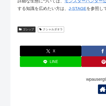
詳細な生態については、
モンスターハンター
する知識を広めたい方は、
J-STAGE
を参照し
ゴシップ
クシャルダオラ
X
LINE
wpauserg