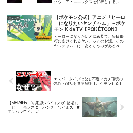
クウェア・エニックスを代表とする共同
著作者が権利を所有する画像の転載・配
布は禁止いたします。© ARMOR
PROJECT/BIRD STUDIO/SPIKE
【ポケモン公式】アニメ「ヒーロ
ゴシップ
CHUN...
ーになりたいヤンチャム」－ポケ
モン Kids TV【POKÉTOON】
ヒーローになりたいとゆめ見て、毎日修
行にあけくれるヤンチャムのお話。その
ヤンチャムには、あるなやみがあるみた
い。はたしてヤンチャムは、ヒーローに
なれるかな？●チャンネル登録はこちら●
ポケモン公式サイトはこちらポケモンに
関する最新情報をお届け...
エスパータイプはなぜ不遇？ガチ環境の
強み・弱みを徹底解説【ポケモン剣盾】
【MHWilds】”桃毛獣 ババコンガ” 登場ム
ービー モンスターハンターワイルズ #
モンハンワイルズ