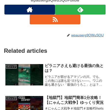
wpauserg9QWuSQUFollow
wpauserg9QWuSQU
Related articles
ピラニアさえも避ける最強の魚と
ゴシップ
は？
ピラニアが群がるアマゾンの川。でも、
この魚には誰も近づけない――。ワニの
歯も通さない「最強のうろこ」とは？知
られざるアラパイマの驚きの秘密を紹介
します。#アラパイマ #ピラニア #アマゾ
ン川 #最強の魚 #巨大魚 #淡水魚 #自然ド
【地獄門】地獄門簡単1分攻略！
ゴシップ
キュメン...
【にゃんこ大戦争】ゆっくり実況
＃にゃんこ大戦争＃地獄門＃攻略#Shorts