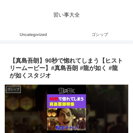
習い事大全
Uncategorized
ゴシップ
【真島吾朗】90秒で惚れてしまう【ヒスト
リームービー】#真島吾朗 #龍が如く #龍
が如くスタジオ
ゴシップ