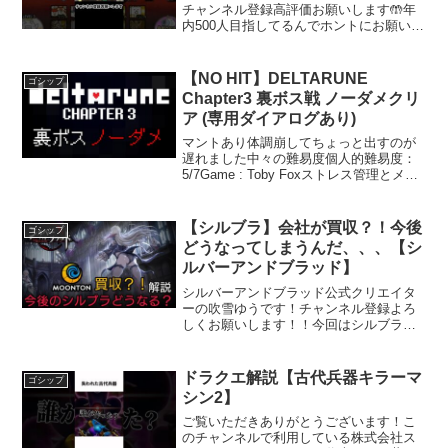
チャンネル登録高評価お願いします🤲年
内500人目指してるんでホントにお願いし
ます🤲🤲私のYouTubeアカウントのアイ
コンを人差し指でタップしてください！
そうしたらこの世の誰か1人が大喜びしま
【NO HIT】DELTARUNE
ゴシップ
す猫...
Chapter3 裏ボス戦 ノーダメクリ
ア (専用ダイアログあり)
マントあり体調崩してちょっと出すのが
遅れました中々の難易度個人的難易度：
5/7Game : Toby Foxストレス管理とメン
タルヘルスの重要性現代社会では、多く
の人々が日々の忙しさやプレッシャーに
悩まされています。仕事や家庭の責任、
【シルブラ】会社が買収？！今後
ゴシップ
さらに...
どうなってしまうんだ、、、【シ
ルバーアンドブラッド】
シルバーアンドブラッド公式クリエイタ
ーの吹雪ゆうです！チャンネル登録よろ
しくお願いします！！今回はシルブラ運
営会社のMOONTON(ムーントン)が買収
されたので詳しく解説しています！動画
の感想や皆さんの意見などコメントで教
ドラクエ解説【古代兵器キラーマ
ゴシップ
えてくださいおすす...
シン2】
ご覧いただきありがとうございます！こ
のチャンネルで利用している株式会社ス