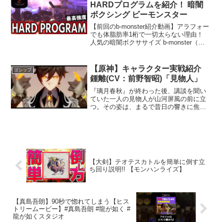
た症状のある方は、ご視聴...
HARDプログラムを紹介！ 暗闇
ボクシング ビーモンスター
【前回のb-monster紹介動画】アラフォー
でも体脂肪率1桁で一切太らない理由！
人気の暗闇ボクササイズ b-monster（ビ
ーモンスター）をご紹介！1stチャンネル
の方もよろしくお願いします🙇
【Instagram】お気軽にフォローお願...
【原神】キャラクター実戦紹介
ゴシップ
鍾離(CV：前野智昭)「見物人」
『璃月春秋』が終わった後、講談を聞い
ていた一人の見物人が山河屏風の前に立
つ。その姿は、まるで昔日の響きに焦が
れているかのようであった。しかし屏風
は沈黙を続ける、それはすでに3000年も
前の往事なのだ。【キャスト】鍾離 前
野智昭ーーーーーーー...
【大剣】テオテスカトルを簡単に倒す立
ち回り説明!! 【モンハンライズ】
【真島吾朗】90秒で惚れてしまう【ヒス
トリームービー】#真島吾朗 #龍が如く #
龍が如くスタジオ