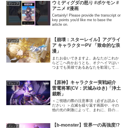
す。#shorts #forz...
ウミディグダの怒り #ポケモン #
ゴシップ
アニメ #漫画
Certainly! Please provide the transcript or
key points you'd like me to base the
article on.
【崩壊：スターレイル】アグライ
ゴシップ
ア キャラクターPV 「致命的な浪
漫」
またお会いできますよ。あなたがこれか
らどこへ向かおうとも、オクヘイマはい
つまでも英雄であるあなたを歓迎してい
ます。▼キャストアグライア CV: #遠藤
綾今すぐダウンロードフォローして最新
情報をチェックしよう【崩壊：スターレ
【原神】キャラクター実戦紹介
ゴシップ
イル公式サイト】H...
雷電将軍(CV：沢城みゆき)「浄土
裁断」
＜ご視聴の際の注意事項（必ずお読みく
ださい）＞点滅を繰り返す画面や、その
他の光の刺激によって、まれに、目の痛
み、視覚異常、偏頭痛、けいれんや意識
障害（失神など）などの症状（光感受性
発作）が起きることがあります。こうし
【b-monster】世界一の高強度!?
ゴシップ