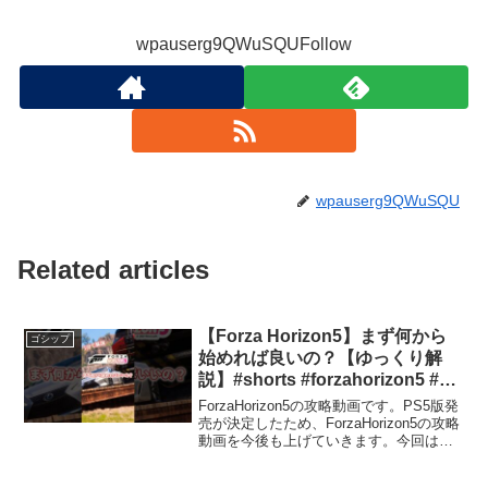
wpauserg9QWuSQUFollow
wpauserg9QWuSQU
Related articles
【Forza Horizon5】まず何から
ゴシップ
始めれば良いの？【ゆっくり解
説】#shorts #forzahorizon5 #攻
略
ForzaHorizon5の攻略動画です。PS5版発
売が決定したため、ForzaHorizon5の攻略
動画を今後も上げていきます。今回は、
チュートリアルが終わった後、まず何か
ら取り組めば良いのかについて解説しま