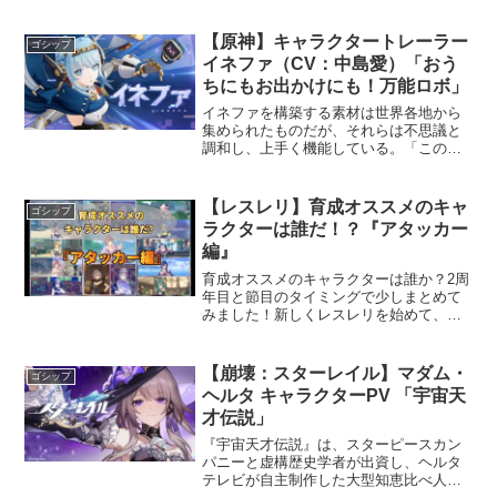
ョート動画 #ゆっくりアブル竹の魅力と
戦略アブル竹は、ポケモンバトルにおい
て非常に注目されて...
【原神】キャラクタートレーラー
ゴシップ
イネファ（CV：中島愛）「おう
ちにもお出かけにも！万能ロボ」
イネファを構築する素材は世界各地から
集められたものだが、それらは不思議と
調和し、上手く機能している。「このナ
ド・クライにそっくり。」——そしてア
イノは、こう続けた。「イネファはここ
に来る運命だったのかもね。」ーーーー
【レスレリ】育成オススメのキャ
ゴシップ
ーーーーーーーーーーオー...
ラクターは誰だ！？『アタッカー
編』
育成オススメのキャラクターは誰か？2周
年目と節目のタイミングで少しまとめて
みました！新しくレスレリを始めて、誰
を育てたら良いかわからない人などの参
考になれば幸いです0:00 はじめに0:43 火
属性1:25 氷属性2:02 雷属性2:44 ...
【崩壊：スターレイル】マダム・
ゴシップ
ヘルタ キャラクターPV 「宇宙天
才伝説」
『宇宙天才伝説』は、スターピースカン
パニーと虚構歴史学者が出資し、ヘルタ
テレビが自主制作した大型知恵比べ人形