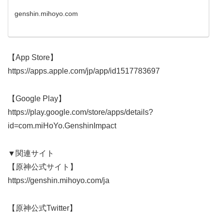
genshin.mihoyo.com
【App Store】
https://apps.apple.com/jp/app/id1517783697
【Google Play】
https://play.google.com/store/apps/details?
id=com.miHoYo.GenshinImpact
▼関連サイト
【原神公式サイト】
https://genshin.mihoyo.com/ja​
【原神公式Twitter】