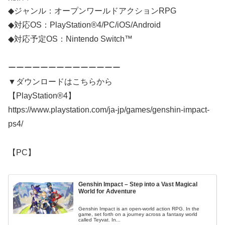
◆ジャンル：オープンワールドアクションRPG
◆対応OS：PlayStation®4/PC/iOS/Android
◆対応予定OS：Nintendo Switch™
ーーーーーーーーーーーーーー
▼ダウンロードはこちらから
【PlayStation®4】
https://www.playstation.com/ja-jp/games/genshin-impact-
ps4/
【PC】
Genshin Impact – Step into a Vast Magical
World for Adventure
Genshin Impact is an open-world action RPG. In the
game, set forth on a journey across a fantasy world
called Teyvat. In...