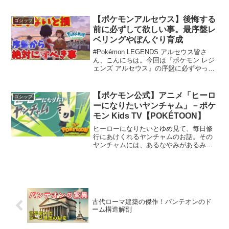
劇番組です。本番組は、科学的妄想とア
イデア競争をテーマに、天才の視点から
現実社会の人材を風刺しています。▼キ
【ポケモンアルセウス】後悔する
ゴシップ
ャストマダム・ヘルタ C...
前に必ずして欲しい事。最序盤レ
ベリングやぼんぐり育成
#Pokémon LEGENDS アルセウス皆さ
ん、こんにちは。今回は『ポケモン レジ
ェンズ アルセウス』の序盤に必ずやって
おくべきことについてご紹介します。こ
のゲームは多くの要素が詰まっており、
初心者の方には特に役立つ情報が満載で
【ポケモン公式】アニメ「ヒーロ
ゴシップ
す。それ...
ーになりたいヤンチャム」－ポケ
モン Kids TV【POKÉTOON】
ヒーローになりたいとゆめ見て、毎日修
行にあけくれるヤンチャムのお話。その
ヤンチャムには、あるなやみがあるみた
い。はたしてヤンチャムは、ヒーローに
なれるかな？●チャンネル登録はこちら●
ポケモン公式サイトはこちらポケモンに
関する最新情報をお届け...
古代ローマ建築の傑作！パンテオンのド
ーム構造解剖