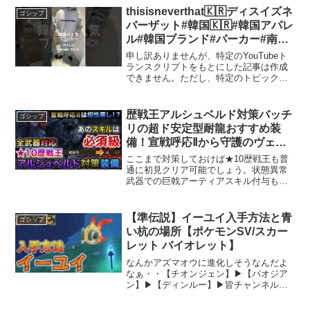
thisisneverthat🇰🇷ディスイズネ
ゴシップ
バーザット#韓国🇰🇷#韓国アパレ
ル#韓国ブランド#パーカー#南堀
江#大阪#fyp
申し訳ありませんが、特定のYouTubeト
ランスクリプトをもとにした記事は作成
できません。ただし、特定のトピックに
ついて詳しい記事をリクエストしていた
だければ、それに基づいて情報を提供す
ることができます。興味のあるテーマを
歴戦王アルシュベルド対策バッチ
ゴシップ
教えていただけます...
リの超ド安定型耐龍おすすめ装
備！宣戦呼応Ⅱから守護のヴェー
ルⅡ、超回復力Ⅱまで生存最強鉄壁
ここまで対策しておけば★10歴戦王も普
ビルドが目白押し！初見クリアも
通に初見クリア可能でしょう。状態異常
武器での巨戟アーティアスキル付与も忘
コレで楽勝！【MHWilds/モンハ
れずに今からしっかり行っておきましょ
ンワイルズ】
う。0:00 本動画のテーマ＆狙い1:29 パタ
ーン1（防御特化型）＆スキル解説6:11
【準伝説】イーユイ入手方法と青
ゴシップ
パタ...
い杭の場所【ポケモンSV/スカー
レット バイオレット】
なんかアズマオウに進化しそうなんだよ
なぁ・・【チオンジェン】▶【パオジア
ン】▶【ディンルー】▶皆チャンネル登
録ありがとう！高評価＆コメントをして
頂けると励みになります！【チャンネル