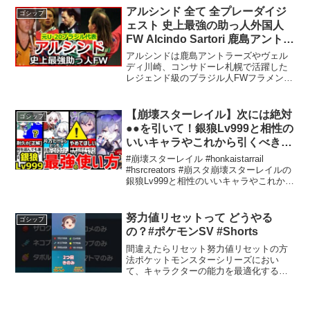
登録はこちら】▶【Twitter】▶#準伝説準
アルシンド 全て 全プレーダイジ
ゴシップ
伝説ポケモン「...
ェスト 史上最強の助っ人外国人
FW Alcindo Sartori 鹿島アントラ
ーズ サッカー football
アルシンドは鹿島アントラーズやヴェル
ディ川崎、コンサドーレ札幌で活躍した
レジェンド級のブラジル人FWフラメン
ゴ、サンパウロ、グレミオ、フルミネン
セなどでプレージーコやレオナルド、三
浦知良、サントス、ビスマルクらとプレ
【崩壊スターレイル】次には絶対
ゴシップ
ーした。U-20ブラジル...
●●を引いて！銀狼Lv999と相性の
いいキャラやこれから引くべきキ
ャラについて解説！【崩スタ/ス
#崩壊スターレイル #honkaistarrail
タレ/火花/爻光(コウコウ)】
#hsrcreators #崩スタ崩壊スターレイルの
銀狼Lv999と相性のいいキャラやこれから
引くべきキャラについて解説していきま
す！火花/爻光(コウコウ)全ての動画が見
れる再生リストです...
努力値リセットって どうやる
ゴシップ
の？#ポケモンSV #Shorts
間違えたらリセット努力値リセットの方
法ポケットモンスターシリーズにおい
て、キャラクターの能力を最適化するこ
とは非常に重要です。そのために必要な
「努力値」の振り方を間違えた場合、リ
セットする方法を知っておくと役立ちま