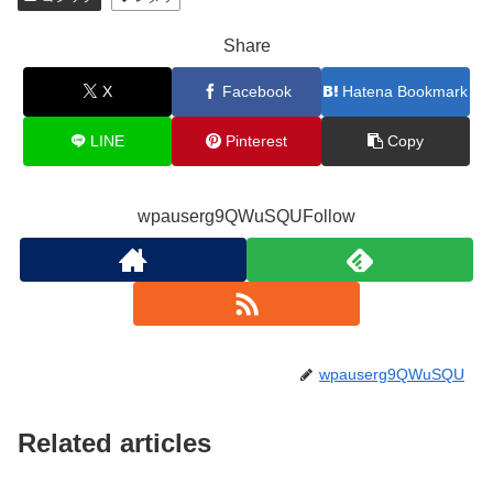
Share
X
Facebook
Hatena Bookmark
LINE
Pinterest
Copy
wpauserg9QWuSQUFollow
wpauserg9QWuSQU
Related articles