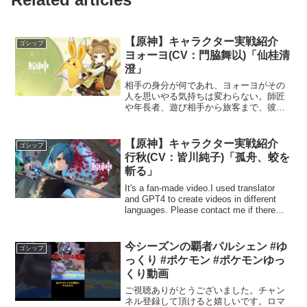
【原神】キャラクター実戦紹介
ゴシップ
ヨォーヨ(CV：門脇舞以)「仙桂清
澄」
相手の身分が何であれ、ヨォーヨがその
人を思いやる気持ちは変わらない。師匠
や年長者、遊び相手から旅客まで、彼女
の行き届いた気遣いは、誰でも肌で感じ
ることができる。ヨォーヨの口数の多さ
は、どうかお気になさらず。彼女の心に
【原神】キャラクター実戦紹介
ゴシップ
満ちている温かい思いやり...
行秋(CV：皆川純子)「孤舟、蛟を
斬る」
It's a fan-made video.I used translator
and GPT4 to create videos in different
languages. Please contact me if there
are...
今シーズンの覇者パルシェン #ゆ
ゴシップ
っくり #ポケモン #ポケモンゆっ
くり動画
ご視聴ありがとうございました。チャン
ネル登録して頂けると嬉しいです。ロマ