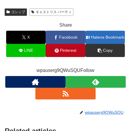
ゴシップ
キャストリス パーティ
Share
X
Facebook
Hatena Bookmark
LINE
Pinterest
Copy
wpauserg9QWuSQUFollow
wpauserg9QWuSQU
Related articles