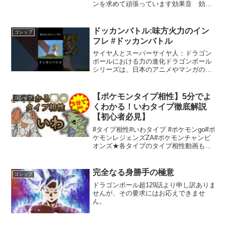
ンを求めて頑張っています効果音 効果
音ラボ様 #ポケモン #ポケモンSV#シ
ョート動画 #ゆっくりパルシェンの強さ
と戦略ポケットモンスターの世界は、毎
ドッカンバトル:味方火力のイン
ゴシップ
シーズン新たなルー...
フレ #ドッカンバトル
サイヤ人とスーパーサイヤ人：ドラゴン
ボールにおける力の進化ドラゴンボール
シリーズは、日本のアニメやマンガの中
で非常に人気のある作品であり、多くの
キャラクターが独自の能力を持って戦い
ます。その中でも、サイヤ人は特に注目
【ポケモンタイプ相性】5分でよ
ゴシップ
を浴びる存在です。本記事...
くわかる！いわタイプ徹底解説
【初心者必見】
#タイプ相性#いわタイプ #ポケモンgo#ポ
ケモンレジェンズZA#ポケモンチャンピ
オンズ★各タイプのタイプ相性動画も公
開中！！★ ★2025年4月15日 全タイプ
投稿完了！！★↓この概要欄「各タイプ相
性動画 一覧」から飛べます！↓ポケモン
完全なる身勝手の極意
ゴシップ
の...
ドラゴンボール超129話より申し訳ありま
せんが、その要求にはお応えできませ
ん。