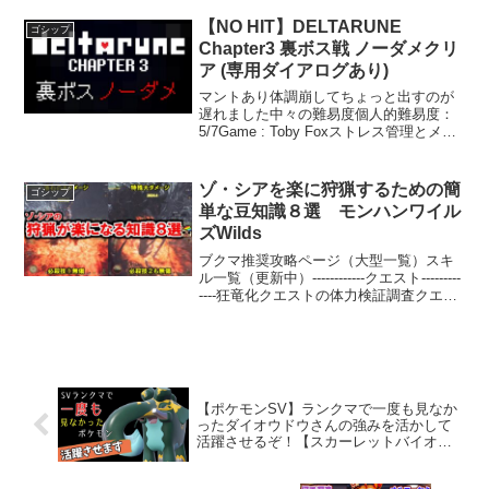
スターハンター #大剣ソロ #Greatsword⭐️
チャンネル登録、高評価、コメ...
【NO HIT】DELTARUNE
ゴシップ
Chapter3 裏ボス戦 ノーダメクリ
ア (専用ダイアログあり)
マントあり体調崩してちょっと出すのが
遅れました中々の難易度個人的難易度：
5/7Game : Toby Foxストレス管理とメン
タルヘルスの重要性現代社会では、多く
の人々が日々の忙しさやプレッシャーに
悩まされています。仕事や家庭の責任、
ゾ・シアを楽に狩猟するための簡
ゴシップ
さらに...
単な豆知識８選 モンハンワイル
ズWilds
ブクマ推奨攻略ページ（大型一覧）スキ
ル一覧（更新中）------------クエスト---------
----狂竜化クエストの体力検証調査クエス
トの体力検証------------アイテム-------------バ
フ系アイテムとスキルのグ...
【ポケモンSV】ランクマで一度も見なか
ったダイオウドウさんの強みを活かして
活躍させるぞ！【スカーレットバイオレ
ット】