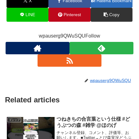
X
Facebook
Hatena Bookmark
LINE
Pinterest
Copy
wpauserg9QWuSQUFollow
wpauserg9QWuSQU
Related articles
つねきちの合言葉という仕様 #ど
ゴシップ
うぶつの森 #雑学 @ほのげ
チャンネル登録、コメント、評価等、お
願いします。■Twitter→とび森実況どうぶ