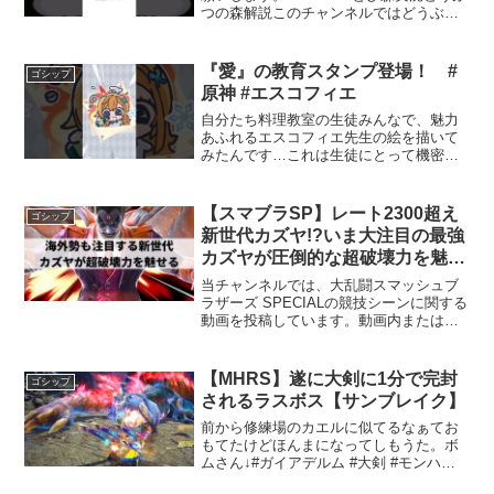
つの森解説このチャンネルではどうぶつ
の森をはじめ、ほのぼの楽しいゲームを
中心にプレイし解説します。#ほのげ #ど
うぶつの森稲荷家具と特別な合言葉の世
『愛』の教育スタンプ登場！ #
ゴシップ
界稲荷家具...
原神 #エスコフィエ
自分たち料理教室の生徒みんなで、魅力
あふれるエスコフィエ先生の絵を描いて
みたんです…これは生徒にとって機密文
書だね、絶対に外部に漏らさないように
しないと。ーーーーーーーーーーーーー
ーオープンワールドRPG『原神（げんし
【スマブラSP】レート2300超え
ゴシップ
ん）』好評配信中！◆ジ...
新世代カズヤ!?いま大注目の最強
カズヤが圧倒的な超破壊力を魅せ
る【みる カズヤ/選手紹介/ハイラ
当チャンネルでは、大乱闘スマッシュブ
イト】
ラザーズ SPECIALの競技シーンに関する
動画を投稿しています。動画内または概
要欄では、独自の解説や詳細な背景情報
の提供により、教育価値等の付加価値を
加え、独自性のあるコンテンツとして、
【MHRS】遂に大剣に1分で完封
ゴシップ
コミュニティへの...
されるラスボス【サンブレイク】
前から修練場のカエルに似てるなぁてお
もてたけどほんまになってしもうた。ボ
ムさん↓#ガイアデルム #大剣 #モンハン
サンブレイク #装備紹介 #モンハン #モン