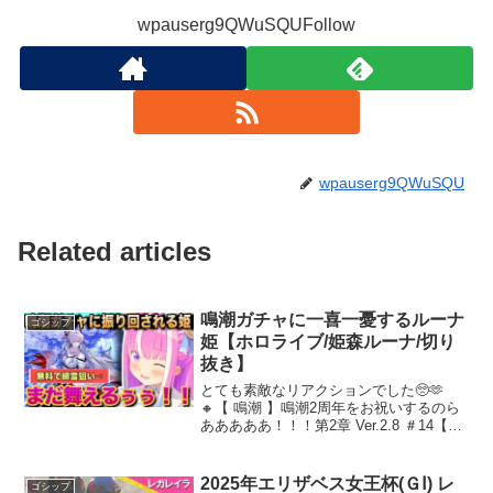
wpauserg9QWuSQUFollow
wpauserg9QWuSQU
Related articles
鳴潮ガチャに一喜一憂するルーナ
ゴシップ
姫【ホロライブ/姫森ルーナ/切り
抜き】
とても素敵なリアクションでした🥺🫶
🔸【 鳴潮 】鳴潮2周年をお祝いするのら
あああああ！！！第2章 Ver.2.8 ＃14【姫
森ルーナ/ホロライブ】🔸姫森ルーナ
@HimemoriLuna＃切り抜きすルーナ ＃
鳴潮0:00 緋雪を狙うルーナ姫...
2025年エリザベス女王杯(ＧⅠ) レ
ゴシップ