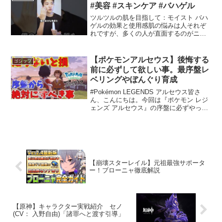
ー...
#美容 #スキンケア #バハゲル
ツルツルの肌を目指して：モイスト バハ
ゲルの効果と使用感肌の悩みは人それぞ
れですが、多くの人が直面するのがニキ
ビや毛穴の目立ちです。そんな悩みを解
消するアイテムとして、最近注目を集め
ているのが「モイスト バハゲル」です。
【ポケモンアルセウス】後悔する
ゴシップ
この製品にはBHA（...
前に必ずして欲しい事。最序盤レ
ベリングやぼんぐり育成
#Pokémon LEGENDS アルセウス皆さ
ん、こんにちは。今回は『ポケモン レジ
ェンズ アルセウス』の序盤に必ずやって
おくべきことについてご紹介します。こ
のゲームは多くの要素が詰まっており、
初心者の方には特に役立つ情報が満載で
す。それ...
【崩壊スターレイル】元祖最強サポータ
ー！ブローニャ徹底解説
【原神】キャラクター実戦紹介 セノ
(CV： 入野自由)「諸罪へと渡す引導」