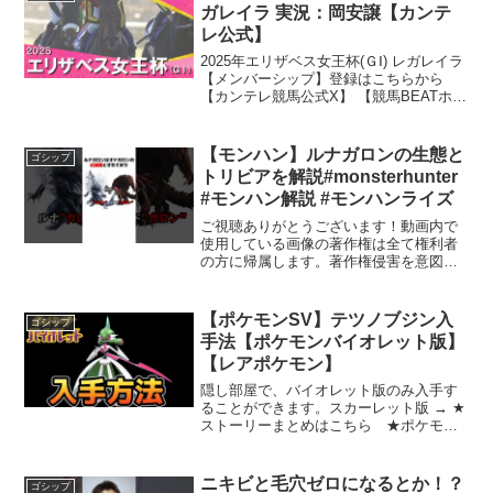
ガレイラ 実況：岡安譲【カンテ
レ公式】
2025年エリザベス女王杯(ＧⅠ) レガレイラ
【メンバーシップ】登録はこちらから
【カンテレ競馬公式X】 【競馬BEATホー
ムページ】 【うまんちゅ♡ホームペー
ジ】 【楽屋馬なし ホームページ】#競馬
#エリザベス女王杯 #レガレイラ申し訳
【モンハン】ルナガロンの生態と
ゴシップ
あ...
トリビアを解説#monsterhunter
#モンハン解説 #モンハンライズ
ご視聴ありがとうございます！動画内で
使用している画像の著作権は全て権利者
の方に帰属します。著作権侵害を意図し
ているわけではありません。引用に基づ
く使用をしております。なにか問題があ
りましたら下記にご連絡宜しくお願い致
【ポケモンSV】テツノブジン入
ゴシップ
します。hosao361...
手法【ポケモンバイオレット版】
【レアポケモン】
隠し部屋で、バイオレット版のみ入手す
ることができます。スカーレット版 → ★
ストーリーまとめはこちら ★ポケモン
SV 全般 再生リスト #ポケモンSV #ラ
スボス #エンディング #ポケモンスカーレ
ットバイオレット #ストーリー #ムービ
ニキビと毛穴ゼロになるとか！？
ゴシップ