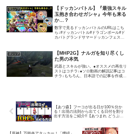
の魂」が手に入ります「賢者の遺志」の
場所と行き方→古びた地図の宝箱場所ま
【ドッカンバトル】『最強スキル
ゴシップ
とめ→ー動画目次...
玉抱き合わせガシャ』今年も来る
か…？
数字で見るドッカンバトルのURLはこち
ら↓#ドッカンバトル#ドラゴンボール#ド
カバトグランドサマードッカンフェスに
関する考察ドッカンバトルのファンにと
って、毎年のイベントは非常に重要なポ
イントです。特に、6月に開催される「グ
【MHP2G】ナルガを知り尽くし
ゴシップ
ランドサマードッ...
た男の本気
武器とスキルが強い。●オススメの再生リ
ストはコチラ↓●ソロ動画の解説記事はコ
チラ↓もちろん、日本語での記事を作成い
たします。具体的な内容をいただけませ
んので、一般的なトピックを設定して、
そのトピックに基づいた情報提供を行い
ます。ここでは「パ...
【あつ森】フーコが出る日が100％分か
る！出現の法則から出てくる日付を割り
出す方法をご紹介!!【あつまれ どうぶつ
の森】【ぽんすけ】
【原神】万能炎アタッカー！「煙緋」