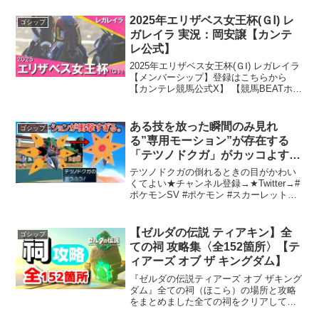
消するアイテムとして、最近注目を集め
ているのが「モイスト バハゲル」です。
2025年エリザベス女王杯(ＧⅠ) レ
ゴシップ
この製品にはBHA（...
ガレイラ 実況：岡安譲【カンテ
レ公式】
2025年エリザベス女王杯(ＧⅠ) レガレイラ
【メンバーシップ】登録はこちらから
【カンテレ競馬公式X】 【競馬BEATホー
ムページ】 【うまんちゅ♡ホームペー
ジ】 【楽屋馬なし ホームページ】#競馬
#エリザベス女王杯 #レガレイラ申し訳
ある技を放った瞬間のみ見れ
ゴシップ
あ...
る”専用モーション”が存在する
「テツノドクガ」がカッコよすぎ
る【ポケモンSV実況】
テツノドクガの倒れるときの目がかわい
くてよい★チャンネル登録→★Twitter→#
ポケモンSV #ポケモン #スカーレットバ
イオレット鉄の毒ガと未来のウルガモ
ス：新たな戦略の可能性ポケットモンス
ターにおいて、毎世代新たな戦略やコン
【ゼルダの伝説 ティアキン】全
ゴシップ
ビネーショ...
ての祠 攻略集〈全152箇所〉【テ
ィアーズ オブ ザ キングダム】
『ゼルダの伝説ティアーズ オブ ザキング
ダム』全ての祠（ほこら）の場所と攻略
をまとめました全ての祠をクリアしてか
ら 時の神殿へ行くと 宝箱から「古の勇者