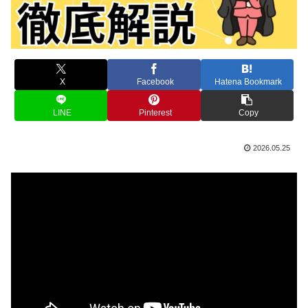
X
Facebook
Hatena Bookmark
LINE
Pinterest
Copy
2026.05.25