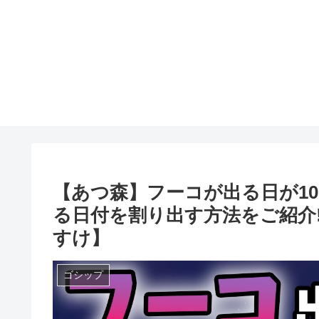
【あつ森】フーコが出る日が1
る日付を割り出す方法をご紹介!
すけ】
ゴシップ