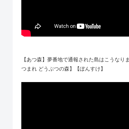
【あつ森】夢番地で通報された島はこうなりま
つまれ どうぶつの森】【ぽんすけ】