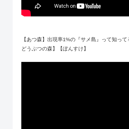
【あつ森】出現率1%の『サメ島』って知ってる
どうぶつの森】【ぽんすけ】