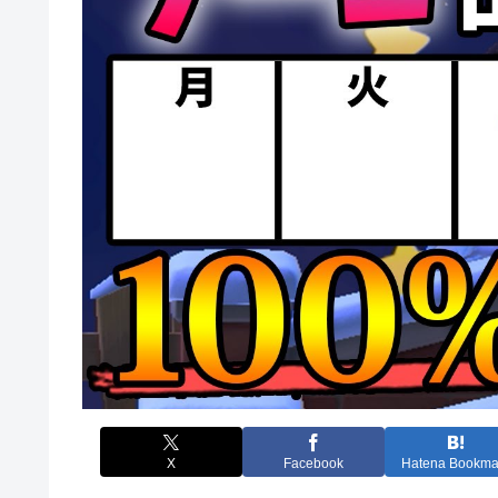
X
Facebook
Hatena Bookma