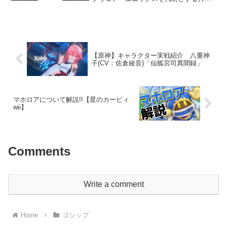
著作者が権利を所有する画像の転載・配
布は禁止いたします。© ARMOR
PROJECT/BIRD STUDIO/SPIKE
CHUN...
【原神】キャラクター実戦紹介 八重神
子(CV：佐倉綾音)「仙狐宮司異聞録」
マホロアについて解説!!【星のカービィ
wii】
Comments
Write a comment
Home
ゴシップ