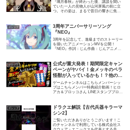
『璃月春秋』が終わった後、講談を聞い
ていた一人の見物人が山河屏風の前に立
つ。その姿は、まるで昔日の響きに焦が
れているかのようであった。しかし屏風
は沈黙を続ける、それはすでに3000年も
前の往事なのだ。【キャスト】鍾離 前
3周年アニバーサリーソング
ゴシップ
野智昭ーーーーーーー...
『NEO』
3周年を記念して、進級までのストーリー
を描いたアニメーションMVを公開！
『NEO』作詞：じん作曲：じんアニメー
ション制作：studio matomo津田 / niL /
常温監督・コンテ・演出：津田キャラク
ターデザイン：常温作画監督：niL...
公式が重大発表！期間限定キャン
ゴシップ
ペーンがヤバイ！金メッキのペラ
怪獣が入っているかも！？他のフ
エラムネのおまけも黄金
ゲームチャンネルはこちらメンバーシッ
に！！！？？？
プはこちらメンバー特典紹介動画！ヒロ
アカ＆ブロッコさん LINEスタンプブロッ
コさん LINEスタンプ第2弾 ブロッコさん
と仲間たち！第3弾 ブロッコさん！第4弾
ブロッコさん弟登場！第5弾 ブロッコさ
ドラクエ解説【古代兵器キラーマ
ゴシップ
ん...
シン2】
ご覧いただきありがとうございます！こ
のチャンネルで利用している株式会社ス
クウェア・エニックスを代表とする共同