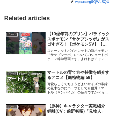
wpauserg9QWuSQU
Related articles
【10億年前のプリン】パラドック
ゴシップ
スポケモン『サケブシッポ』がス
ゴすぎる！【ポケモンSV】【ポ
ケモン雑学】#Shorts
スカーレットバイオレットの新ポケモン
「サケブシッポ」についてのショートポ
ケモン雑学動画です。よければチャンネ
ル登録よろしくお願いします(*'ω'*)つ ​​​​​​​​✅ヤ
バすぎるポケモン図鑑説明文 総まとめ
【ポケモン雑学】 ✅【赤緑】怖い...
マートルの育て方や特徴を紹介す
ゴシップ
るアニメ【庭植物編-59】
可愛らしくてちょうどよいサイズの常緑
の花木なのにハーブとしても優秀！マー
トル（ギンバイカ）の紹介ですかべちょ
ろGarden Classはガーデニングを始めた
い方や、お庭のリフォームをお考えの
方、園芸大好きな方などに見ていただき
【原神】キャラクター実戦紹介
ゴシップ
たいチャンネル...
鍾離(CV：前野智昭)「見物人」