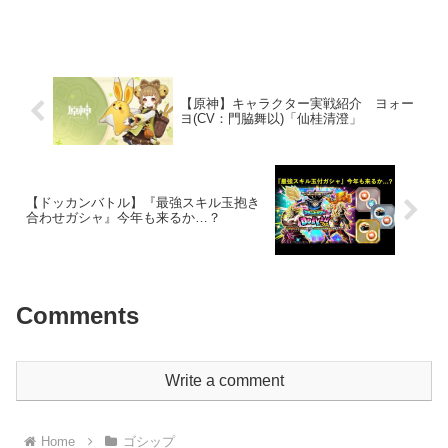
ゴ、サンパウロ、グレミオ、フルミネン
セなどでプレージーコやレオナルド、三
浦知良、サントス、ビスマルクらとプレ
ーした。U-20ブラジル...
【原神】キャラクター実戦紹介 ヨォー
ヨ(CV：門脇舞以)「仙桂清澄」
【ドッカンバトル】『最強スキル玉抱き
合わせガシャ』今年も来るか…？
Comments
Write a comment
Home
ゴシップ