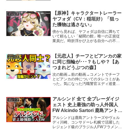
ルック #韓国コーデ #韓国ガーリー #
韓国ストリート #韓...
【原神】キャラクタートレーラー
ゴシップ
ヤフォダ（CV：稲垣好）「狙っ
た獲物は逃さない」
傍から見れば、ヤフォダは自信に満ちて
いて頼もしい「秘聞の館」唯一の正規従
業員だ。時折浮かび上がる自分への不信
感は、他人には見えない心の中だけにあ
る。きっとそれすらも、ヤフォダはクル
ムカケのように一口で飲み込んでしまう
【元恋人】チーフとビアンカの家
ゴシップ
のだろう。ーーーーーーー...
に同じ指輪が･･･？もしや？【あ
つまれどうぶつの森】
次の動画→前の動画→コメントでチーフ
とビアンカの仲についてのタレコミがあ
った。気になった汚職警官エディ巡査は
さっそく調査を開始。これは怪しい臭い
がぷんぷんするぜぇ！！アポロ？誰そ
れ？しらん。◆Discordでファンコミュニ
アルシンド 全て 全プレーダイジ
ゴシップ
ティ始めました！無...
ェスト 史上最強の助っ人外国人
FW Alcindo Sartori 鹿島アントラ
ーズ サッカー football
アルシンドは鹿島アントラーズやヴェル
ディ川崎、コンサドーレ札幌で活躍した
レジェンド級のブラジル人FWフラメン