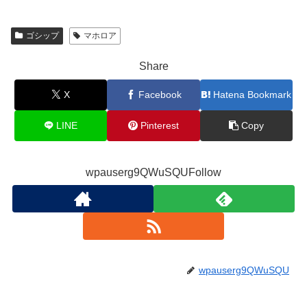
ゴシップ
マホロア
Share
X
Facebook
Hatena Bookmark
LINE
Pinterest
Copy
wpauserg9QWuSQUFollow
wpauserg9QWuSQU