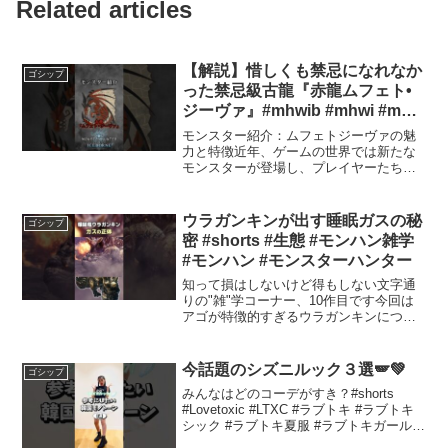
Related articles
【解説】惜しくも禁忌になれなか
ゴシップ
った禁忌級古龍『赤龍ムフェト•
ジーヴァ』#mhwib #mhwi #mhw
#モンハンワールドアイスボーン
モンスター紹介：ムフェトジーヴァの魅
#モンハンワールド #大剣 #ゲーム
力と特徴近年、ゲームの世界では新たな
モンスターが登場し、プレイヤーたちを
実況
魅了しています。その中でも特に注目を
集めているのが、ムフェトジーヴァとい
う新種の生物です。本記事では、ムフェ
ウラガンキンが出す睡眠ガスの秘
ゴシップ
トジーヴァの基本的な特性...
密 #shorts #生態 #モンハン雑学
#モンハン #モンスターハンター
知って損はしないけど得もしない文字通
りの"雑"学コーナー、10作目です今回は
アゴが特徴的すぎるウラガンキンについ
てです そういえば変な都市伝説もあり
ましたね参考資料：モンスターハンター3
モンスターハンター:ワールド＿＿＿＿＿
今話題のシズニルック３選🪽💚
ゴシップ
＿＿＿＿＿＿＿＿...
みんなはどのコーデがすき？#shorts
#Lovetoxic #LTXC #ラブトキ #ラブトキ
シック #ラブトキ夏服 #ラブトキガール #
鈴江珠莉 #モノトーンコーデ #シズニ