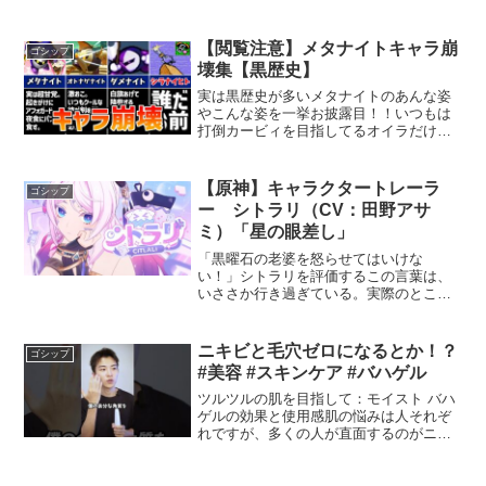
画➡︎■その他楽曲提供魔王魂、OtoLogic（
）#ひかおま#ひかるおまもり#色違い光る
お守り（ヒカオマ）の入手...
【閲覧注意】メタナイトキャラ崩
ゴシップ
壊集【黒歴史】
実は黒歴史が多いメタナイトのあんな姿
やこんな姿を一挙お披露目！！いつもは
打倒カービィを目指してるオイラだけ
ど、今日のところは勘弁してやる！代わ
りに今日は女子からチヤホヤされてるモ
テモテの仮面ヤロウをコテンパンにつる
【原神】キャラクタートレーラ
ゴシップ
し上げるぞ！！！……別にバ...
ー シトラリ（CV：田野アサ
ミ）「星の眼差し」
「黒曜石の老婆を怒らせてはいけな
い！」シトラリを評価するこの言葉は、
いささか行き過ぎている。実際のところ
彼女は優しいのだ。だが、いくら晴れた
星空にも凶兆は現れる。自分の運命のた
めに、星の目を誤魔化そうとするのはや
ニキビと毛穴ゼロになるとか！？
ゴシップ
めたほうがいいだろう。ーーー...
#美容 #スキンケア #バハゲル
ツルツルの肌を目指して：モイスト バハ
ゲルの効果と使用感肌の悩みは人それぞ
れですが、多くの人が直面するのがニキ
ビや毛穴の目立ちです。そんな悩みを解
消するアイテムとして、最近注目を集め
ているのが「モイスト バハゲル」です。