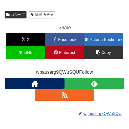
ゴシップ
鳴潮 ガチャ
Share
X
Facebook
Hatena Bookmark
LINE
Pinterest
Copy
wpauserg9QWuSQUFollow
wpauserg9QWuSQU