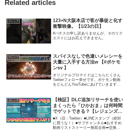
Related articles
123+N大阪本店で客が暴徒と化す
ゴシップ
衝撃映像。【1/23の日】
#パチスロ申し訳ありませんが、そのリク
エストにはお応えできません。
スパイスなしで色違いメレシーを
ゴシップ
大量に入手する方法w 【#ポケモ
ンsv 】
オリジナルブロマイドはこちらたくさん
Twitterフォロー幸せです。ポケモン動画
をどんどんYouTubeにあげていきます。
よかったらチャンネル登録お願いします
m(_ _)mいつもありがとうございます( *´꒳
`*)Twitter→ TikT...
【検証】DLC追加リサーチを使い
ゴシップ
まくったら「ひかおま」は何時間
でゲットできる？【レジェンズ
ZA】
■X（旧：Twitter）■LINEスタンプ（絶対
に買うな！）■サブチャンネル■おすすめ
動画リストストーリー無双企画➡︎交換企