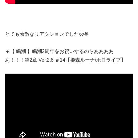
とても素敵なリアクションでした🥺🫶
🔸【 鳴潮 】鳴潮2周年をお祝いするのらああああ
あ！！！第2章 Ver.2.8 ＃14【姫森ルーナ/ホロライブ】