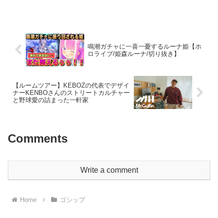
緒不安定なキヨ→キヨ・ウーの祠を見つ
けたキヨの反応→ルイージガチ勢 ルイー
ジ大好キヨ→▼キヨメ...
鳴潮ガチャに一喜一憂するルーナ姫【ホ
ロライブ/姫森ルーナ/切り抜き】
【ルームツアー】KEBOZの代表でデザイ
ナーKENBOさんのストリートカルチャー
と野球愛の詰まった一軒家
Comments
Write a comment
Home
ゴシップ