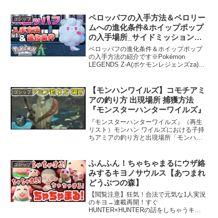
ンネルです！３人それぞれの視点からゲ
ームの紹介をしていきます！長所だけで
ペロッパフの入手方法＆ペロリー
ゴシップ
はなく、短所もしっかりお...
ムへの進化条件&ホイップポップ
の入手場所_サイドミッションと
なりのカフェのペロリーム攻略
ペロッパフの進化条件＆ホイップポップ
【ポケモンZA】
の入手方法の紹介です※Pokémon
LEGENDS Z-A(ポケモンレジェンズza)攻
略■目次0:00 オープニング0:10 概要1:05
進化条件＆ホイップポップの入手方法
■【ポケモンza】攻略シリー...
【モンハンワイルズ】コモチアミ
ゴシップ
アの釣り方 出現場所 捕獲方法
『モンスターハンターワイルズ』
『モンスターハンターワイルズ』（再生
リスト）モンハン ワイルズにおける子持
ちアミアの釣り方と出現場所「モンハン
ワイルズ」の世界には、多くのユニーク
な生物が生息しており、特に子持ちアミ
アはその中でも特別な存在です。この魚
ふんふん！ちゃちゃまるにウザ絡
ゴシップ
を釣るにはかなりのコ...
みするキヨノサウルス【あつまれ
どうぶつの森】
【閲覧注意】狂気！合法で元気な1人実況
のキヨ→連載再開！すぐ
HUNTER×HUNTERの話をしちゃうキヨ
→【10倍速青鬼】10分間絶叫し続ける情