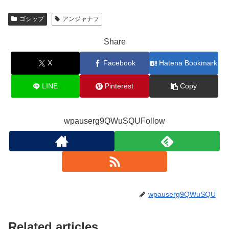
ゴシップ
アンジャナフ
Share
X
Facebook
Hatena Bookmark
LINE
Pinterest
Copy
wpauserg9QWuSQUFollow
wpauserg9QWuSQU
Related articles