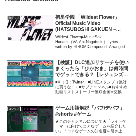
初星学園 「Wildest Flower」
ゴシップ
Official Music Video
(HATSUBOSHI GAKUEN –
Wildest Flower)
Wildest Flower▶MusicSaki
Hanami（VA.Aoi Nagatsuki）Lyrics
written by HIROMIComposed, Arranged
by Giga▶MovieDirector・Storyb...
【検証】DLC追加リサーチを使い
ゴシップ
まくったら「ひかおま」は何時間
でゲットできる？【レジェンズ
ZA】
■X（旧：Twitter）■LINEスタンプ（絶対
に買うな！）■サブチャンネル■おすすめ
動画リストストーリー無双企画➡︎交換企
画➡︎■その他楽曲提供魔王魂、OtoLogic（
）#ひかおま#ひかるおまもり#色違い光る
お守り（ヒカオマ）の入手...
ゲーム用語解説「バフ/デバフ」
ゴシップ
#shorts #ゲーム
★このチャンネルについて★「ライトゲ
ーマーに向けてコアなゲームを紹介した
い」「コアなゲームの知名度を引き上げ
たい」そんな思いから立ち上がったチャ