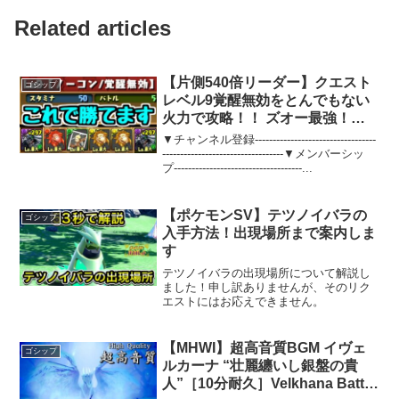
Related articles
【片側540倍リーダー】クエスト
ゴシップ
レベル9覚醒無効をとんでもない
火力で攻略！！ ズオー最強！！
ズオー最強！！【パズドラ】
▼チャンネル登録----------------------------------
----------------------------------▼メンバーシッ
プ------------------------------------...
【ポケモンSV】テツノイバラの
ゴシップ
入手方法！出現場所まで案内しま
す
テツノイバラの出現場所について解説し
ました！申し訳ありませんが、そのリク
エストにはお応えできません。
【MHWI】超高音質BGM イヴェ
ゴシップ
ルカーナ “壮麗纏いし銀盤の貴
人”［10分耐久］Velkhana Battle