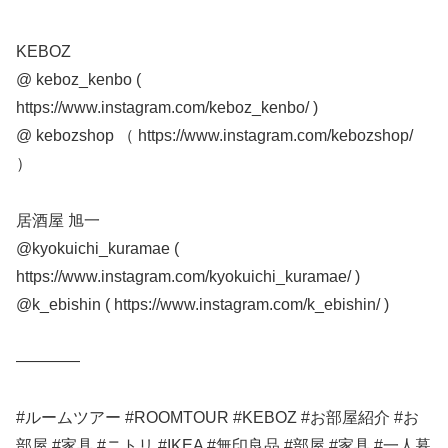
KEBOZ
@ keboz_kenbo (
https://www.instagram.com/keboz_kenbo/ )
@ kebozshop （ https://www.instagram.com/kebozshop/
）
居酒屋 旭一
@kyokuichi_kuramae (
https://www.instagram.com/kyokuichi_kuramae/ )
@k_ebishin ( https://www.instagram.com/k_ebishin/ )
————
#ルームツアー #ROOMTOUR #KEBOZ #お部屋紹介 #お
部屋 #家具 #ニトリ #IKEA #無印良品 #部屋 #家具 #一人暮