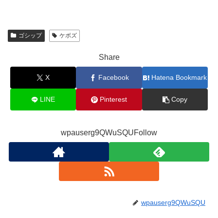
ゴシップ
ケボズ
Share
X
Facebook
Hatena Bookmark
LINE
Pinterest
Copy
wpauserg9QWuSQUFollow
wpauserg9QWuSQU