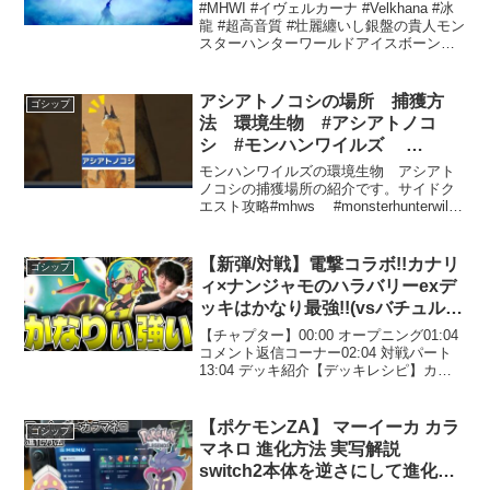
Theme OST［High Quality
#MHWI #イヴェルカーナ #Velkhana #冰
Sound］
龍 #超高音質 #壮麗纏いし銀盤の貴人モン
スターハンターワールドアイスボーン
Monster Hunter World Iceborne OST曲
名：壮麗纏いし銀盤の貴人 (10分耐久)...
アシアトノコシの場所 捕獲方
ゴシップ
法 環境生物 #アシアトノコ
シ #モンハンワイルズ
#mhwilds
モンハンワイルズの環境生物 アシアト
ノコシの捕獲場所の紹介です。サイドク
エスト攻略#mhws #monsterhunterwilds
#環境生物足跡残し：砂原に生息する魅
力的な生物砂原の南エリアで生息する
「足跡残し」は、そのユニークな外...
【新弾/対戦】電撃コラボ!!カナリ
ゴシップ
ィ×ナンジャモのハラバリーexデ
ッキはかなり最強!!(vsバチュルサ
ーフゴー/MEGAドリームex/ポケ
【チャプター】00:00 オープニング01:04
カ)
コメント返信コーナー02:04 対戦パート
13:04 デッキ紹介【デッキレシピ】カナ
リィ×ナンジャモFFFkVV-26Llm4-fkvk5V
バチュルサーフゴーvFkFwV-wEJCd4-
V1...
【ポケモンZA】 マーイーカ カラ
ゴシップ
マネロ 進化方法 実写解説
switch2本体を逆さにして進化さ