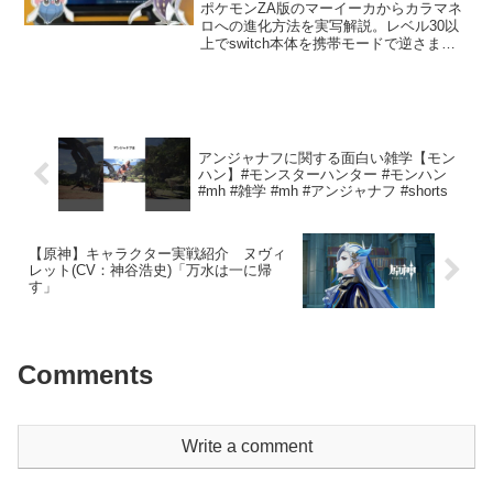
せてみた
ポケモンZA版のマーイーカからカラマネ
ロへの進化方法を実写解説。レベル30以
上でswitch本体を携帯モードで逆さまに
するという特殊な方法。3ds初登場から進
化方法は変わってない。今作は進化する
が表示されるため、前作より難易度は下
がった。0...
アンジャナフに関する面白い雑学【モン
ハン】#モンスターハンター #モンハン
#mh #雑学 #mh #アンジャナフ #shorts
【原神】キャラクター実戦紹介 ヌヴィ
レット(CV：神谷浩史)「万水は一に帰
す」
Comments
Write a comment