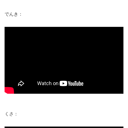
でんき：
くさ：