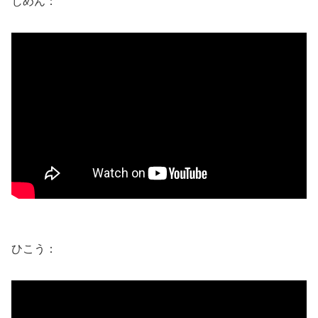
じめん：
ひこう：