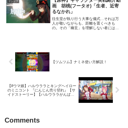
【原神】キャラクター実戦紹介動
ゴシップ
魅力最...
画 胡桃(フータオ)「生者、近寄
るなかれ」
往生堂が執り行う大事な儀式…それは万
人が敬いながらも、距離を置くべきも
の。その「幽玄」を理解しない者には、
「幽玄」ある罰を与えよう。胡桃(フータ
オ) 高橋李依ーーーーーーーーーーーー
ーー新世代オープンワールドRPG『原神
（げんしん）』好評配...
【ツムツム】ナミネ使い方解説！
【#ウマ娘】ハルウララとキングヘイロー
のミニコント 『にんじん売り切れ』【サ
イドストーリー】【ハルウララがんば
れ】
Comments