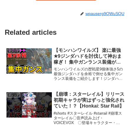
wpauserg9QWuSQU
Related articles
【モンハンワイルズ】 楽に最強
ゴシップ
★9ジンダハドを討伐して神おま
稼ぎ！ 集中ガンランス装備が強
すぎる！
モンハンワイルズの歴戦星9個体強さ5の
最強ジンダハドを余裕で倒せる集中ガン
ランス装備をご紹介します！ジンダハド
は光るお守りの報酬枠も多いので神おま
稼ぎにもなります。【再生リスト】00:00
今回使用する護石･装備02:42 ジン･ダハ
【崩壊：スターレイル】リリース
ゴシップ
ドの初...
初期キャラが実はずっと強化され
ていた！？【Honkai: Star Rail】
#shorts #スターレイル #starrail #崩壊ス
ターレイル〇音声読み上げ・
VOICEVOX 〇登場キャラクター・
VOICEVOX：ずんだもん○使用させて頂