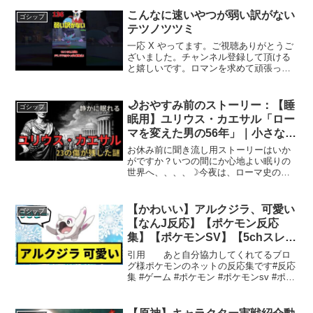
いた「熱き決闘者たち」BGMクララと新
しい戦略最近、クララの新たな戦略が
こんなに速いやつが弱い訳がない
ゴシップ
注...
テツノツツミ
一応 X やってます。ご視聴ありがとうご
ざいました。チャンネル登録して頂ける
と嬉しいです。ロマンを求めて頑張って
います効果音 効果音ラボ様鉄の包みと
羽たく髪の対決ポケモンバトルの戦略は
奥が深く、特にポケモン同士の技や種族
🌙おやすみ前のストーリー：【睡
ゴシップ
値の違いが勝敗を分け...
眠用】ユリウス・カエサル「ロー
マを変えた男の56年」｜小さな深
夜書房
お休み前に聞き流し用ストーリーはいか
がですか？いつの間にか心地よい眠りの
世界へ、、、、☽今夜は、ローマ史の転
換点となった男――ユリウス・カエサル
の生涯を、静かな語り口で辿ります。下
町スブラで育った少年が、海賊との邂
【かわいい】アルクジラ、可愛い
ゴシップ
逅、ガリアでの8年、ルビコ...
【なんJ反応】【ポケモン反応
集】【ポケモンSV】【5chスレ】
【ゆっくり解説】
引用 あと自分協力してくれてるブロ
グ様ポケモンのネットの反応集です#反応
集 #ゲーム #ポケモン #ポケモンsv #ポケ
ットモンスター #ネットの反応若林タカ
ツグ／カッパエンターテインメント
LAMP BGM可愛らしい「歩くクジラ」の