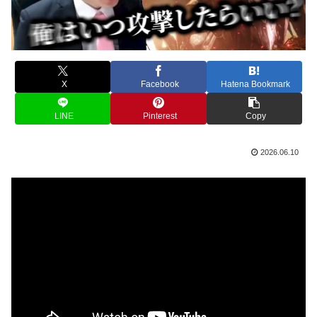
X
Facebook
Hatena Bookmark
LINE
Pinterest
Copy
2026.06.10