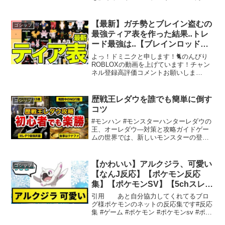
健吾今すぐダウンロードフォローして最
新情報をチェックしよう【崩壊：スター
レイル公式サイト】HoYoLAB: 【崩壊：
【最新】ガチ勢とブレイン盗むの
ゴシップ
スターレイル...
最強ティア表を作った結果‥トレ
ード最強は‥【ブレインロッドを
盗む】【ロブロック
よっ！ドミニクと申します！🐈のんびり
ス/ROBLOX】【steal a brainrot
ROBLOXの動画を上げています！チャン
ネル登録高評価コメントお願いしま
】
す！！💭目標💭【チャンネル登録者
100,000人】【配信同接500人】 みんな
応援よろしく！！🍿サブチャンネル🍿登
歴戦王レダウを誰でも簡単に倒す
ゴシップ
録お願いします！！...
コツ
#モンハン #モンスターハンターレダウの
王、オーレダウ—対策と攻略ガイドゲー
ムの世界では、新しいモンスターの登場
は常に興奮を呼び起こします。その中で
も、最近発表された「オーレダウ」は多
くのハンターたちから注目を浴びていま
【かわいい】アルクジラ、可愛い
ゴシップ
す。本記事では、オー...
【なんJ反応】【ポケモン反応
集】【ポケモンSV】【5chスレ】
【ゆっくり解説】
引用 あと自分協力してくれてるブロ
グ様ポケモンのネットの反応集です#反応
集 #ゲーム #ポケモン #ポケモンsv #ポケ
ットモンスター #ネットの反応若林タカ