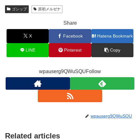
ゴシップ
原初メルゼナ
Share
X
Facebook
Hatena Bookmark
LINE
Pinterest
Copy
wpauserg9QWuSQUFollow
wpauserg9QWuSQU
Related articles