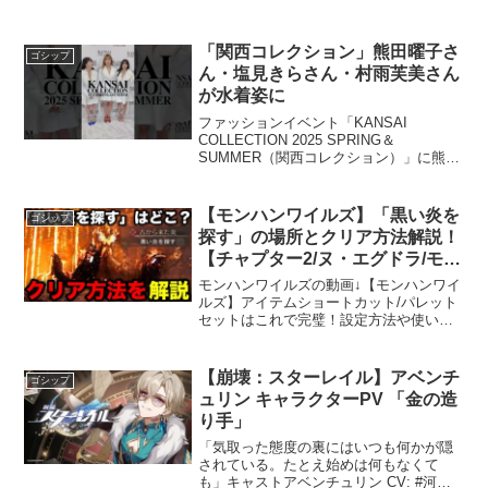
「関西コレクション」熊田曜子さ
ゴシップ
ん・塩見きらさん・村雨芙美さん
が水着姿に
ファッションイベント「KANSAI
COLLECTION 2025 SPRING＆
SUMMER（関西コレクション）」に熊田
曜子さん、塩見きらさん、村雨芙美さん
が登場。水着姿になるパフォーマンスで
会場を沸かせた。#関西コレクション #熊
【モンハンワイルズ】「黒い炎を
ゴシップ
田曜子...
探す」の場所とクリア方法解説！
【チャプター2/ヌ・エグドラ/モン
スターハンターワイル
モンハンワイルズの動画↓【モンハンワイ
ズ/WILDS】
ルズ】アイテムショートカット/パレット
セットはこれで完璧！設定方法や使い
方、最適回復と最適状態回復を解説！
【モンハンワイルズ】ベータテストから
キャラデータを製品版に引き継ぐ方法と
【崩壊：スターレイル】アベンチ
ゴシップ
注意点を解説！【モンハン...
ュリン キャラクターPV 「金の造
り手」
「気取った態度の裏にはいつも何かが隠
されている。たとえ始めは何もなくて
も」キャストアベンチュリン CV: #河西