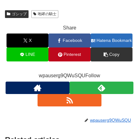
ゴシップ
咆哮の騎士
Share
X
Facebook
Hatena Bookmark
LINE
Pinterest
Copy
wpauserg9QWuSQUFollow
wpauserg9QWuSQU