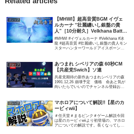
Related articles
【MHWI】超高音質BGM イヴェ
ゴシップ
ルカーナ “壮麗纏いし銀盤の貴
人”［10分耐久］Velkhana Battle
Theme OST［High Quality
#MHWI #イヴェルカーナ #Velkhana #冰
Sound］
龍 #超高音質 #壮麗纏いし銀盤の貴人モン
スターハンターワールドアイスボーン
Monster Hunter World Iceborne OST曲
名：壮麗纏いし銀盤の貴人 (10分耐久)...
あつまれ シベリアの森 60秒CM
ゴシップ
【共産党Swich】ソ連
共産党期待の新作あつまれシベリアの森
1991.12,26 崩壊予定 価格 命あと気が
向いたらでいいのでチャンネル登録お願
いします。シベリアへの永住プランシベ
リアという広大な土地には、多くの人々
が集まり、独自の生活様式を築いていま
マホロアについて解説!!【星のカ
ゴシップ
す。この地域...
ービィwii】
＃任天堂＃まるピンク＃ゲーム解説今回
は星のカービィwiiより初登場の、マホロ
アについての解説です。長くなってしま
いましたが、ぜひご視聴ください。0:00