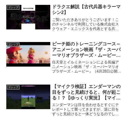
はじめ0:57彼方からの旅人編4:30虚言の
魔術師編11:50ヒミツを教えてアゲヨウ編
ドラクエ解説【古代兵器キラーマ
ゴシップ
1...
シン2】
ご覧いただきありがとうございます！こ
のチャンネルで利用している株式会社ス
クウェア・エニックスを代表とする共同
著作者が権利を所有する画像の転載・配
布は禁止いたします。© ARMOR
PROJECT/BIRD STUDIO/SPIKE
ピーチ姫のトレーニングコース～
ゴシップ
CHUN...
アニメーション映画『ザ・スーパ
ーマリオブラザーズ・ムービー』
本編映像【2023年4月28日公開】
任天堂とイルミネーションによる長編ア
ニメーション映画『ザ・スーパーマリオ
ブラザーズ・ムービー』（4月28日公開）
より、ピーチ姫のトレーニングコースの
本編映像が解禁となった 日本語版の吹
替声優は、マリオに宮野真守、ピーチ姫
【マイクラ検証】エンダーマンの
ゴシップ
に志田有彩、ルイージ...
目をずっと見続けると、何が起こ
る！？【ゆっくり実況】【マイン
クラフト】【小ネタ】#Shorts
エンダーマンは目を合わせるとすぐにテ
レポートして襲ってきますが、逆に目を
ずっと見続けると一体どうなるのでしょ
うか！？一瞬で倒されてしまうのかそれ
とも....?エンダーマンが怒った時の声怖
いですよね。【チャンネル登録お願いし