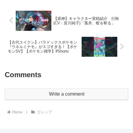
ます！】【Twit...
【原神】キャラクター実戦紹介 行秋
(CV：皆川純子)「孤舟、蛟を斬る」
【古代スイクン】パラドックスポケモン
『ウネルミナモ』がスゴすぎる！【ポケ
モンSV】【ポケモン雑学】#Shorts
Comments
Write a comment
Home
ゴシップ